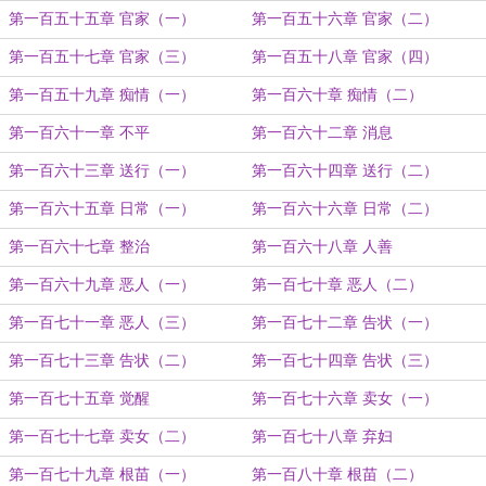
第一百五十五章 官家（一）
第一百五十六章 官家（二）
第一百五十七章 官家（三）
第一百五十八章 官家（四）
第一百五十九章 痴情（一）
第一百六十章 痴情（二）
第一百六十一章 不平
第一百六十二章 消息
第一百六十三章 送行（一）
第一百六十四章 送行（二）
第一百六十五章 日常（一）
第一百六十六章 日常（二）
第一百六十七章 整治
第一百六十八章 人善
第一百六十九章 恶人（一）
第一百七十章 恶人（二）
第一百七十一章 恶人（三）
第一百七十二章 告状（一）
第一百七十三章 告状（二）
第一百七十四章 告状（三）
第一百七十五章 觉醒
第一百七十六章 卖女（一）
第一百七十七章 卖女（二）
第一百七十八章 弃妇
第一百七十九章 根苗（一）
第一百八十章 根苗（二）