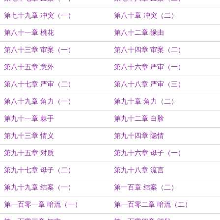
第七十九章 冲突（一）
第八十章 冲突（二）
第八十一章 桃花
第八十二章 缘由
第八十三章 审案（一）
第八十四章 审案（二）
第八十五章 意外
第八十六章 严审（一）
第八十七章 严审（二）
第八十八章 严审（三）
第八十九章 角力（一）
第九十章 角力（二）
第九十一章 棘手
第九十二章 白脸
第九十三章 情义
第九十四章 隐情
第九十五章 对质
第九十六章 母子（一）
第九十七章 母子（二）
第九十八章 流言
第九十九章 结案（一）
第一百章 结案（二）
第一百零一章 暗流（一）
第一百零二章 暗流（二）