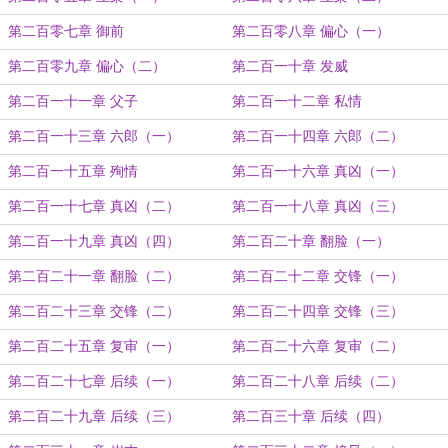
第二百零七章 御前
第二百零八章 偏心（一）
第二百零九章 偏心（二）
第二百一十章 发威
第二百一十一章 父子
第二百一十二章 私情
第二百一十三章 六郎（一）
第二百一十四章 六郎（二）
第二百一十五章 殉情
第二百一十六章 真凶（一）
第二百一十七章 真凶（二）
第二百一十八章 真凶（三）
第二百一十九章 真凶（四）
第二百二十章 翻脸（一）
第二百二十一章 翻脸（二）
第二百二十二章 交锋（一）
第二百二十三章 交锋（二）
第二百二十四章 交锋（三）
第二百二十五章 复审（一）
第二百二十六章 复审（二）
第二百二十七章 后续（一）
第二百二十八章 后续（二）
第二百二十九章 后续（三）
第二百三十章 后续（四）