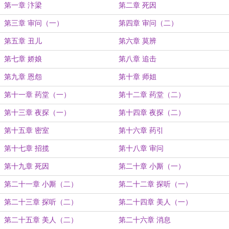
第一章 汴梁
第二章 死因
第三章 审问（一）
第四章 审问（二）
第五章 丑儿
第六章 莫辨
第七章 娇娘
第八章 追击
第九章 恩怨
第十章 师姐
第十一章 药堂（一）
第十二章 药堂（二）
第十三章 夜探（一）
第十四章 夜探（二）
第十五章 密室
第十六章 药引
第十七章 招揽
第十八章 审问
第十九章 死因
第二十章 小厮（一）
第二十一章 小厮（二）
第二十二章 探听（一）
第二十三章 探听（二）
第二十四章 美人（一）
第二十五章 美人（二）
第二十六章 消息