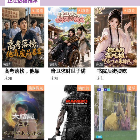
正在热播推荐
AI漫剧
AI漫剧
AI漫剧
完结
完结
完结
高考落榜，他靠
暗卫求财世子满
书院后街摆吃
废品暴富
未知
心独宠
未知
摊，皇帝咋也来
未知
排队第一季
脑洞悬疑
动作片
足球