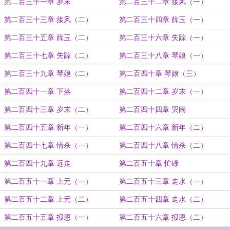
第二百三十一章 岁末
第二百三十二章 接风（一）
第二百三十三章 接风（二）
第二百三十四章 薛玉（一）
第二百三十五章 薛玉（二）
第二百三十六章 失踪（一）
第二百三十七章 失踪（二）
第二百三十八章 琴娘（一）
第二百三十九章 琴娘（二）
第二百四十章 琴娘（三）
第二百四十一章 下落
第二百四十二章 岁末（一）
第二百四十三章 岁末（二）
第二百四十四章 哭闹
第二百四十五章 新年（一）
第二百四十六章 新年（二）
第二百四十七章 情杀（一）
第二百四十八章 情杀（二）
第二百四十九章 远走
第二百五十章 忙碌
第二百五十一章 上元（一）
第二百五十三章 走水（一）
第二百五十二章 上元（二）
第二百五十四章 走水（二）
第二百五十五章 报恩（一）
第二百五十六章 报恩（二）