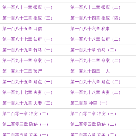
第一百八十一章 报应（一）
第一百八十二章 报应（二）
第一百八十三章 报应（三）
第一百八十四章 报应（四）
第一百八十五章 口信
第一百八十六章 私事
第一百八十七章 知府（一）
第一百八十八章 知府（二）
第一百八十九章 竹马（一）
第一百九十章 竹马（二）
第一百九十一章 命案（一）
第一百九十二章 命案（二）
第一百九十三章 验尸
第一百九十四章 一人
第一百九十五章 疑点（一）
第一百九十六章 疑点（二）
第一百九十七章 夫妻（一）
第一百九十八章 夫妻（二）
第一百九十九章 夫妻（三）
第二百章 冲突（一）
第二百零一章 冲突（二）
第二百零二章 冲突（三）
第二百零三章 隐秘（一）
第二百零四章 隐秘（二）
第二百零五章 立案（一）
第二百零六章 立案（二）