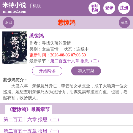
米特小说
手机版
临时
登录
注册
书架
m.mite2.com
惹惊鸿
返回
菜单
惹惊鸿
作者：寻找失落的爱情
类别：女生言情
状态：连载中
更新时间：2026-08-06 07:06:50
最新章节：
第二百五十六章 报恩（二）
开始阅读
加入书架
惹惊鸿简介：
天盛六年，亲爹意外身亡，李云昭女承父业，成了大颂第一位女
巡捕。她想查明亲爹死因为父报仇，阴谋鬼祟却接踵而至。也罢，卷
起衣袖，收拾贱人。...
《惹惊鸿》最新章节
第二百五十六章 报恩（二）
第二百五十五章 报恩（一）