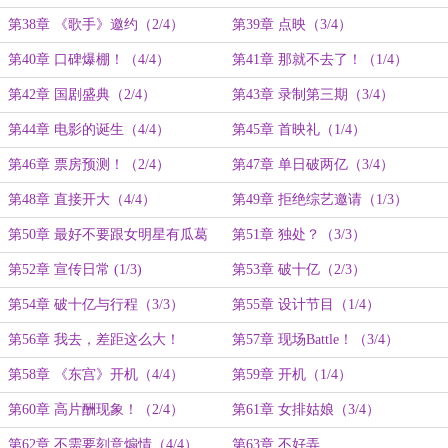
第38章 《歌手》邀约（2/4）
第39章 点映（3/4）
第40章 口碑爆棚！（4/4）
第41章 那就不去了！（1/4）
第42章 国剧盛典（2/4）
第43章 录制第三期（3/4）
第44章 电影的诞生（4/4）
第45章 首映礼（1/4）
第46章 票房预测！（2/4）
第47章 单日破两亿（3/4）
第48章 直接开大（4/4）
第49章 拒绝综艺邀请（1/3）
第50章 最好不要跟女明星有瓜葛
第51章 独处？（3/3）
（2/3）
第52章 宣传日常 (1/3)
第53章 破十亿（2/3）
第54章 破十亿与行程（3/3）
第55章 设计节目（1/4）
第56章 我去，差距这么大！
第57章 现场Battle！（3/4）
（2/4）
第58章 《东宫》开机（4/4）
第59章 开机（1/4）
第60章 高片酬现象！（2/4）
第61章 女排姑娘（3/4）
第62章 不需要刻意煽情（4/4）
第63章 不好弄