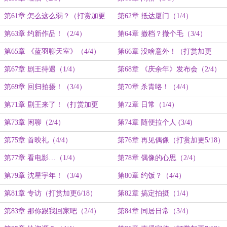
第61章 怎么这么弱？（打赏加更
第62章 抵达厦门（1/4）
2/18）
第63章 约新作品！（2/4）
第64章 撤档？撤个毛（3/4）
第65章 《蓝羽聊天室》（4/4）
第66章 没啥意外！（打赏加更
3/18）
第67章 剧王待遇（1/4）
第68章 《庆余年》发布会（2/4）
第69章 回归拍摄！（3/4）
第70章 杀青咯！（4/4）
第71章 剧王来了！（打赏加更
第72章 日常（1/4）
4/18）
第73章 闲聊（2/4）
第74章 随便拉个人 (3/4)
第75章 首映礼（4/4）
第76章 再见偶像（打赏加更5/18）
第77章 看电影…（1/4）
第78章 偶像的心思（2/4）
第79章 沈星宇年！（3/4）
第80章 约饭？（4/4）
第81章 专访（打赏加更6/18）
第82章 搞定拍摄（1/4）
第83章 那你跟我回家吧（2/4）
第84章 同居日常（3/4）