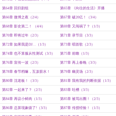
第64章 回归剧组
第65章 《向往的生活》开播
（1/4）
第66章 微博之夜（2/4）
第67章 破20亿！（3/4）
第68章 影史第二！ （4/4）
第69章 又闯祸了？（1/3）
第70章 即将过年（2/3）
第71章 录节目（3/3）
第72章 如果我是DJ…（1/3）
第73章 唱首歌（2/3）
第74章 也不算服从性测试（3/3）
第75章 前瞻（1/3）
第76章 宣传一波（2/3）
第77章 再上春晚（3/3）
第78章 春节档嘛，互泼脏水！
第79章 幽灵场（2/3）
（1/3）
第80章 沈老板！（3/3）
第81章 我有我的判断依据（1/3）
第82章 一起来了？（2/3）
第83章 吐槽（3/3）
第84章 再议小鲜肉（1/3）
第85章 被骂出圈！（2/3）
第86章 总算现象级了!（3/3）
第87章 传授经验！（1/3）