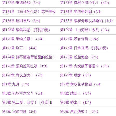
（1/4）
第162章 继续转战（3/4）
第163章 撤档？撤个毛！（4/4）
第164章 《向往的生活》第三季收
第165章 第四季计划（2/4）
官（1/4）
第166章 剧组日常（3/4）
第167章 版权分账以及邀约（4/4）
第168章 续集构思（打赏加更）
第169章 《山海经》系列（1/4）
第170章 继续拍摄！（2/4）
第171章 没有停留（3/4）
第172章 剧王！（4/4）
第173章 日常直播（打赏加更）
第174章 搞不懂这帮追星的粉丝！
第175章 粉丝氪金（2/3）
（1/3）
第176章 跟粉丝闲扯淡（3/3）
第177章 内娱嫂子赛道？（1/3）
第178章 意义远大！（2/3）
第179章 瑶妹（3/3）
第1章 九月（1/4）
第2章 攀枝花动物园（2/4）
第3章 包场的意义？（3/4）
第4章 站队！（4/4）
第5章 第二期，自贡！（打赏加
第6章 播出！（1/4）
更）
第7章 宣传电影（2/4）
第8章 厚此薄彼！（3/4）