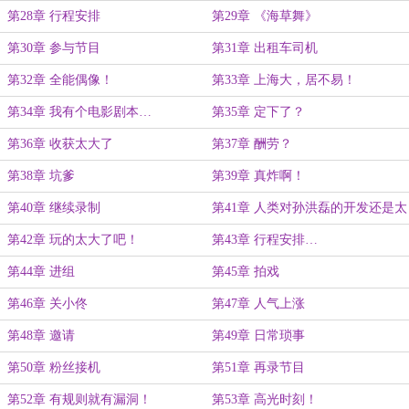
第28章 行程安排
第29章 《海草舞》
第30章 参与节目
第31章 出租车司机
第32章 全能偶像！
第33章 上海大，居不易！
第34章 我有个电影剧本…
第35章 定下了？
第36章 收获太大了
第37章 酬劳？
第38章 坑爹
第39章 真炸啊！
第40章 继续录制
第41章 人类对孙洪磊的开发还是太
浅薄了！’
第42章 玩的太大了吧！
第43章 行程安排…
第44章 进组
第45章 拍戏
第46章 关小佟
第47章 人气上涨
第48章 邀请
第49章 日常琐事
第50章 粉丝接机
第51章 再录节目
第52章 有规则就有漏洞！
第53章 高光时刻！