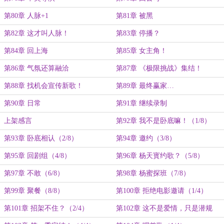
第80章 人脉+1
第81章 被黑
第82章 这才叫人脉！
第83章 停播？
第84章 回上海
第85章 女主角！
第86章 气氛还算融洽
第87章 《极限挑战》集结！
第88章 找机会宣传新歌！
第89章 最终赢家…
第90章 日常
第91章 继续录制
上架感言
第92章 我不是卧底嘛！（1/8）
第93章 卧底相认（2/8）
第94章 邀约（3/8）
第95章 回剧组（4/8）
第96章 杨天寳约歌？（5/8）
第97章 不敢（6/8）
第98章 杨蜜探班（7/8）
第99章 聚餐（8/8）
第100章 拒绝电影邀请（1/4）
第101章 招架不住？（2/4）
第102章 这不是爱情，只是潜规