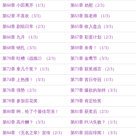
第60章 小田离开（1/3）
第61章 劝慰（2/3）
第62章 不喜欢（3/3）
第63章 陈老师 （1/3）
第64章 剧组日常（2/3）
第65章 收入盘点（3/3）
第66章 九月 （1/3）
第67章 彩蛋计划（2/3）
第68章 钠扎（3/3）
第69章 杀青！（1/3）
第70章 吐槽《战狼2》（2/3）
第71章 金鹰节（3/3）
第72章 拿几个奖？（1/3）
第73章 获奖感言 （2/3）
第74章 上热搜！（3/3）
第75章 首日夺冠（1/3）
第76章 强势（2/3）
第77章 爆款的加持（3/3）
第78章 参加百花奖
第79章 肯定给奖
第80章 哟，给了个最佳导演！
第81章 获奖后（2/3）
（1/3）
第82章 高片酬？（3/3）
第83章 PUA失败？（1/3）
第84章 《无名之辈》宣传（2/3）
第85章 回应绯闻！（3/3）