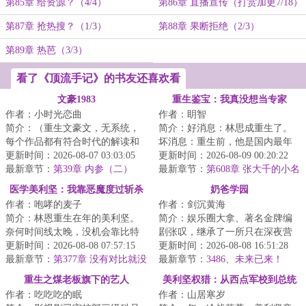
第85章 给资源？（4/4）
第86章 直播宣传（打赏加更7/18）
第87章 抢热搜？（1/3）
第88章 果断拒绝（2/3）
第89章 热芭（3/3）
看了《顶流手记》的书友还喜欢看
文豪1983
重生鉴宝：我真没想当专家
作者：小时光恋曲
作者：眀智
简介：（重生文豪文，无系统，
简介：好消息：林思成重生了。
每个作品都有符合时代的解读和
坏消息：重生前，他是国内最年
改编）六十岁的余切就坐在那
更新时间：2026-08-07 03:03:05
轻的考古学家，文物鉴定、保护
更新时间：2026-08-09 00:20:22
里，深情的目光望...
最新章节：
第39章 内参（二）
及修复等学科带...
最新章节：
第608章 张大千的小名
医学美利坚：我靠恶魔度过斩杀
奶爸学园
作者：咆哮的麦子
作者：剑沉黄海
线
简介：林恩重生在年的美利坚。
简介：娱乐圈大拿、著名金牌编
奈何时间线太晚，没机会靠比特
剧张叹，继承了一所只在深夜营
币翻盘。无奈只能他只能先做好
更新时间：2026-08-08 07:57:15
业的幼儿园，想关关不了，因为
更新时间：2026-08-08 16:51:28
医生本职工作，...
最新章节：
第377章 没有对比就没
小朋友实在太可...
最新章节：
3486、未来已来！
有伤害
重生之煤老板旗下的艺人
美利坚权猎：从西点军校到总统
作者：吃吃吃的眠
作者：山居寒岁