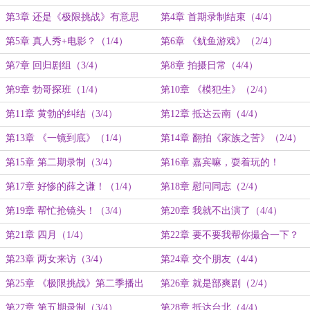
（1/4）
（上）（2/4）
第3章 还是《极限挑战》有意思
第4章 首期录制结束（4/4）
（上）（3/4）
第5章 真人秀+电影？（1/4）
第6章 《鱿鱼游戏》（2/4）
第7章 回归剧组（3/4）
第8章 拍摄日常（4/4）
第9章 勃哥探班（1/4）
第10章 《模犯生》（2/4）
第11章 黄勃的纠结（3/4）
第12章 抵达云南（4/4）
第13章 《一镜到底》（1/4）
第14章 翻拍《家族之苦》（2/4）
第15章 第二期录制（3/4）
第16章 嘉宾嘛，耍着玩的！
（4/4）
第17章 好惨的薛之谦！（1/4）
第18章 慰问同志（2/4）
第19章 帮忙抢镜头！（3/4）
第20章 我就不出演了（4/4）
第21章 四月（1/4）
第22章 要不要我帮你撮合一下？
（2/4）
第23章 两女来访（3/4）
第24章 交个朋友（4/4）
第25章 《极限挑战》第二季播出
第26章 就是部爽剧（2/4）
（1/4）
第27章 第五期录制（3/4）
第28章 抵达台北（4/4）