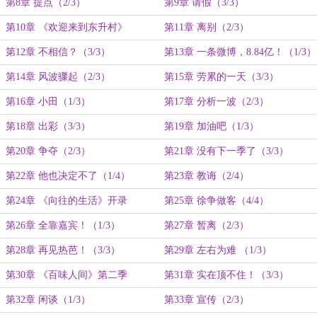
第8章 提点（2/3）
第9章 请假（3/3）
第10章 《欢迎来到东升村》
第11章 离别（2/3）
（1/3）
第12章 不相信？（3/3）
第13章 一条微博，8.84亿！（1/3）
第14章 风波骤起（2/3）
第15章 劳累的一天（3/3）
第16章 小田（1/3）
第17章 分析一波（2/3）
第18章 出彩（3/3）
第19章 加油吧（1/3）
第20章 争夺（2/3）
第21章 没有下一季了（3/3）
第22章 他也决定不了（1/4）
第23章 教诲（2/4）
第24章 《向往的生活》开录
第25章 徐争做客（4/4）
（3/4）
第26章 全靠嘉宾！（1/3）
第27章 暂离（2/3）
第28章 再见热芭！（3/3）
第29章 左右为难 （1/3）
第30章 《百味人间》第二季
第31章 实在顶不住！（3/3）
（2/3）
第32章 闲谈（1/3）
第33章 宣传（2/3）