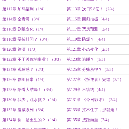
第112章 加码福利（1/4）
第113章 次日5.8亿！（2/4）
第114章 全责哥（3/4）
第115章 回归拍摄（4/4）
第116章 剧组变化（1/4）
第117章 票房预测（2/4）
第118章 要传绯闻？（3/4）
第119章 防爆？（4/4）
第120章 路演（1/3）
第121章 心态变化（2/3）
第122章 不干涉你的事业！（3/3）
第123章 逃睡？（1/3）
第124章 观后感？（2/3）
第125章 分账所得？（3/3）
第126章 剧组日常（1/4）
第127章 《叛逆者》完结（2/4）
第128章 陪看大结局！（3/4）
第129章 不续约（4/4）
第130章 我去，跳水抗？（1/4）
第131章 《今日影评》（2/4）
第132章 漫威系列（3/4）
第133章 扛不住了，那就走！
（4/4）
第134章 你…是重生的？（1/4）
第135章 接踵而至（2/4）