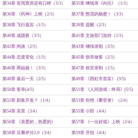
第34章 首周票房还有口碑（3/3）
第35章 继续录《向往》（1/3）
第36章 《药神》上映（2/3）
第37章 憋屈的杨蜜！（3/3）
第38章 飞行嘉宾（1/3）
第39章 提醒（2/3）
第40章 成团夜（3/3）
第41章 文旅部门加持（1/3）
第42章 闲谈（2/3）
第43章 继续录制（3/3）
第44章 态度变化（1/3）
第45章 勃哥做客（2/3）
第46章 两姑娘！（3/3）
第47章 收官录制（1/5）
第48章 最后一天（2/5）
第49章 《西虹市首富》 (3/5)
第50章 客串(4/5)
第51章 《人间游戏：终局》(5/5)
第52章 剧集开发？（1/4）
第53章 拒绝《攀登者》（2/4）
第54章 吴景（3/4）
第55章 小田（4/4）
第56章 《亲爱的，热爱的》
第57章 《一出好戏》上映（2/4）
（1/3）
第58章 豆瓣评分2.0（3/4）
第59章 开拍（4/4）