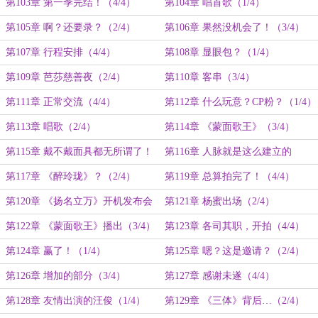
则！（3/4）
第103章 第一季完结！（4/4）
第104章 唱首歌（1/4）
第105章 啊？还要录？（2/4）
第106章 果然没机会了！（3/4）
第107章 行程安排（4/4）
第108章 显眼包？（1/4）
第109章 芭莎慈善夜（2/4）
第110章 客串（3/4）
第111章 正常交流（4/4）
第112章 什么玩意？CP粉？（1/4）
第113章 唱歌（2/4）
第114章 《蒙面歌王》（3/4）
第115章 戴不戴面具都无所谓了！
第116章 人脉就是这么建立的
（4/4）
（1/4）
第117章 《醉玲珑》？（2/4）
第119章 总算拍完了！（4/4）
第120章 《扬名立万》开机发布会
第121章 杨蜜出场（2/4）
（1/4）
第122章 《蒙面歌王》播出（3/4）
第123章 各司其职，开拍（4/4）
第124章 赢了！（1/4）
第125章 嗯？这是邀请？（2/4）
第126章 增加的部分（3/4）
第127章 感谢未遂（4/4）
第128章 友情出演的汪俊（1/4）
第129章 《三体》背后…（2/4）