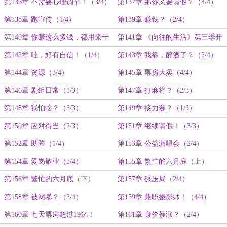
第136章 不需要心理调节！（3/4）
第137章 那你又要请假？（4/4）
第138章 跑宣传（1/4）
第139章 赚钱？（2/4）
第140章 你赚这么多钱，都用来干
第141章 《向往的生活》第三季开
什么了？（3/4）
录（4/4）
第142章 哇，好有自信！（1/4）
第143章 我靠，醉酒了？（2/4）
第144章 资源（3/4）
第145章 票房大卖（4/4）
第146章 剧组日常（1/3）
第147章 打麻将？（2/3）
第148章 我怕啥？（3/3）
第149章 接力赛？（1/3）
第150章 应对得当（2/3）
第151章 继续请假！（3/3）
第152章 助阵（1/4）
第153章 公益演唱会（2/4）
第154章 爱岗敬业（3/4）
第155章 繁忙的六月底（上）
（4/4）
第156章 繁忙的六月底（下）
第157章 碾压局（2/4）
（1/4）
第158章 被网暴？（3/4）
第159章 兼职摄影师！（4/4）
第160章 七天票房超过19亿！
第161章 身价暴涨？（2/4）