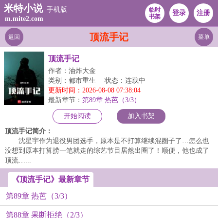
米特小说
手机版
临时
登录
注册
书架
m.mite2.com
顶流手记
返回
菜单
顶流手记
作者：油炸大金
类别：都市重生
状态：连载中
更新时间：2026-08-08 07:38:04
最新章节：
第89章 热芭（3/3）
开始阅读
加入书架
顶流手记简介：
沈星宇作为退役男团选手，原本是不打算继续混圈子了…怎么也
没想到原本打算捞一笔就走的综艺节目居然出圈了！顺便，他也成了
顶流…...
《顶流手记》最新章节
第89章 热芭（3/3）
第88章 果断拒绝（2/3）