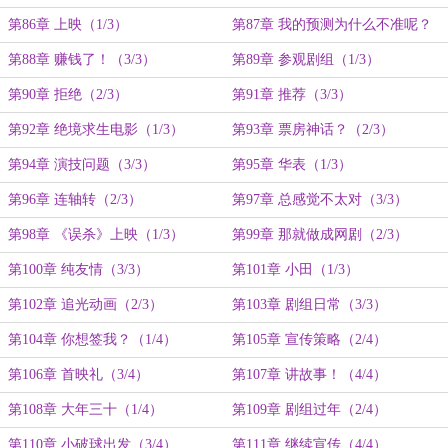
第86章 上映（1/3）
第87章 我的预测为什么不准呢？
（2/3）
第88章 赚钱了！（3/3）
第89章 参观剧组（1/3）
第90章 拒绝（2/3）
第91章 推荐（3/3）
第92章 绝境求生电影（1/3）
第93章 票房神话？（2/3）
第94章 演技问题（3/3）
第95章 华表（1/3）
第96章 连轴转（2/3）
第97章 总感觉不太对（3/3）
第98章 《误杀》上映（1/3）
第99章 那就做成网剧（2/3）
第100章 纯友情（3/3）
第101章 小田（1/3）
第102章 追光动画（2/3）
第103章 剧组日常（3/3）
第104章 你想签我？（1/4）
第105章 宣传策略（2/4）
第106章 首映礼（3/4）
第107章 讲故事！（4/4）
第108章 大年三十（1/4）
第109章 剧组过年（2/4）
第110章 小破球出发（3/4）
第111章 继续宣传（4/4）