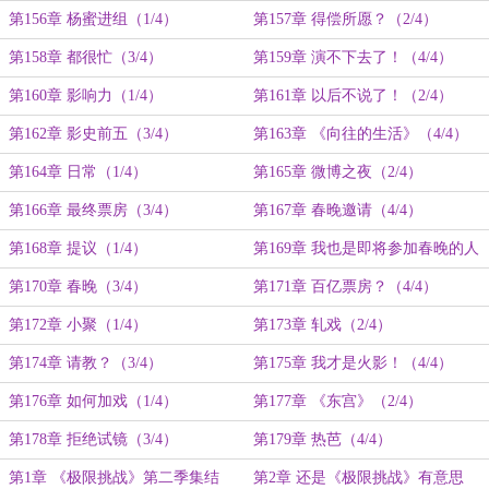
第156章 杨蜜进组（1/4）
第157章 得偿所愿？（2/4）
第158章 都很忙（3/4）
第159章 演不下去了！（4/4）
第160章 影响力（1/4）
第161章 以后不说了！（2/4）
第162章 影史前五（3/4）
第163章 《向往的生活》（4/4）
第164章 日常（1/4）
第165章 微博之夜（2/4）
第166章 最终票房（3/4）
第167章 春晚邀请（4/4）
第168章 提议（1/4）
第169章 我也是即将参加春晚的人
了！（2/4）
第170章 春晚（3/4）
第171章 百亿票房？（4/4）
第172章 小聚（1/4）
第173章 轧戏（2/4）
第174章 请教？（3/4）
第175章 我才是火影！（4/4）
第176章 如何加戏（1/4）
第177章 《东宫》（2/4）
第178章 拒绝试镜（3/4）
第179章 热芭（4/4）
第1章 《极限挑战》第二季集结
第2章 还是《极限挑战》有意思