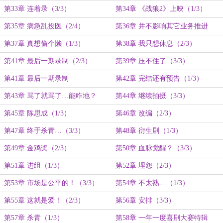
（2/3）
第33章 连着录（3/3）
第34章 《战狼2》上映（1/3）
第35章 病急乱投医（2/4）
第36章 并不影响其它业务推进
（3/3）
第37章 真想偷个懒（1/3）
第38章 我只想休息（2/3）
第41章 最后一期录制（2/3）
第39章 压不住了（3/3）
第41章 最后一期录制
第42章 完结还有预告（1/3）
第43章 骂了就骂了…能咋地？
第44章 继续拍摄（3/3）
（2/3）
第45章 陈思成（1/3）
第46章 改编（2/3）
第47章 终于杀青…（3/3）
第48章 衍生剧（1/3）
第49章 金鸡奖（2/3）
第50章 血脉觉醒？（3/3）
第51章 进组（1/3）
第52章 埋怨（2/3）
第53章 市场是公平的！（3/3）
第54章 不太熟…（1/3）
第55章 这就是爱！（2/3）
第56章 安排（3/3）
第57章 杀青（1/3）
第58章 一年一度喜剧大赛特辑