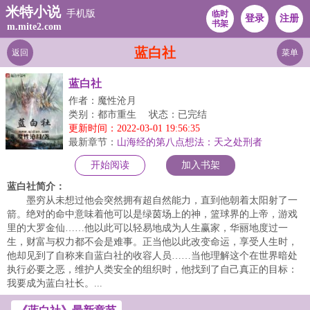
米特小说
手机版
临时
登录
注册
书架
m.mite2.com
蓝白社
返回
菜单
蓝白社
作者：魔性沧月
类别：都市重生
状态：已完结
更新时间：2022-03-01 19:56:35
最新章节：
山海经的第八点想法：天之处刑者
开始阅读
加入书架
蓝白社简介：
墨穷从未想过他会突然拥有超自然能力，直到他朝着太阳射了一
箭。绝对的命中意味着他可以是绿茵场上的神，篮球界的上帝，游戏
里的大罗金仙……他以此可以轻易地成为人生赢家，华丽地度过一
生，财富与权力都不会是难事。正当他以此改变命运，享受人生时，
他却见到了自称来自蓝白社的收容人员……当他理解这个在世界暗处
执行必要之恶，维护人类安全的组织时，他找到了自己真正的目标：
我要成为蓝白社长。...