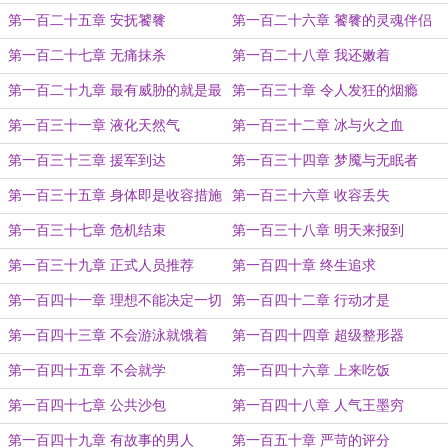
第一百二十五章 安抚饕餮
第一百二十六章 饕餮的灵魂伴侣
第一百二十七章 无痛抹杀
第一百二十八章 我还嫩着
第一百二十九章 最有威胁的就是最
第一百三十章 令人发狂的烟瘾
强的
第一百三十一章 液化天然气
第一百三十二章 冰与火之血
第一百三十三章 援军到达
第一百三十四章 梦魇与无眠者
第一百三十五章 身体即是收容措施
第一百三十六章 收容丢失
第一百三十七章 危机结束
第一百三十八章 明天来报到
第一百三十九章 正式人员推荐
第一百四十章 终生追求
第一百四十一章 理想不能决定一切
第一百四十二章 行动才是
第一百四十三章 不会游泳就饿着
第一百四十四章 超级整形器
第一百四十五章 不会就学
第一百四十六章 上来吃饭
第一百四十七章 公共沙包
第一百四十八章 人气王墨穷
第一百四十九章 有故事的男人
第一百五十章 严苛的评分