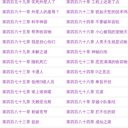
第四百五十九章 笑死外星人了
第四百六十章 工程上还差了点
第四百六十一章 外星人的羞辱？
第四百六十二章 犹如天堑的技术鸿
沟
第四百六十三章 科学神器
第四百六十四章 不要破坏齿轮
第四百六十五章 帮养收容物
第四百六十六章 小心被我的宠物灭
世
第四百六十七章 我是担心你们
第四百六十八章 人类天生就是试验
品
第四百六十九章 未解之谜
第四百七十章 神秘白纸
第四百七十一章 随机死亡
第四百七十二章 恶意满满的收容物
第四百七十三章 卡通人
第四百七十四章 D之意志
第四百七十五章 低维D级人员
第四百七十六章 奉旨开挂
第四百七十七章 谁上谁倒霉
第四百七十八章 完虐
第四百七十九章 无赖亚当斯
第四百八十章 穿越小队集结
第四百八十一章 射破苍穹
第四百八十二章 拦不住的箭
第四百八十三章 捉妖
第四百八十四章 成仙之路