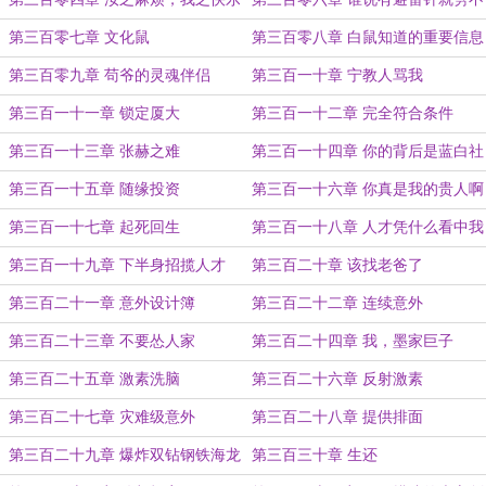
死你
第三百零七章 文化鼠
第三百零八章 白鼠知道的重要信息
第三百零九章 苟爷的灵魂伴侣
第三百一十章 宁教人骂我
第三百一十一章 锁定厦大
第三百一十二章 完全符合条件
第三百一十三章 张赫之难
第三百一十四章 你的背后是蓝白社
第三百一十五章 随缘投资
第三百一十六章 你真是我的贵人啊
第三百一十七章 起死回生
第三百一十八章 人才凭什么看中我
们？
第三百一十九章 下半身招揽人才
第三百二十章 该找老爸了
第三百二十一章 意外设计簿
第三百二十二章 连续意外
第三百二十三章 不要怂人家
第三百二十四章 我，墨家巨子
第三百二十五章 激素洗脑
第三百二十六章 反射激素
第三百二十七章 灾难级意外
第三百二十八章 提供排面
第三百二十九章 爆炸双钻钢铁海龙
第三百三十章 生还