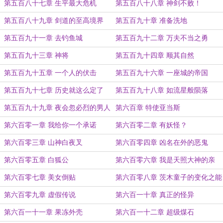
第五百八十七章 生平最大危机
第五百八十八章 神剑不败！
第五百八十九章 剑道的至高境界
第五百九十章 准备洗地
第五百九十一章 去钓鱼城
第五百九十二章 万夫不当之勇
第五百九十三章 神将
第五百九十四章 顺其自然
第五百九十五章 一个人的伏击
第五百九十六章 一座城的帝国
第五百九十七章 历史就这么定了
第五百九十八章 如流星般陨落
第五百九十九章 夜会忽必烈的男人
第六百章 特使亚当斯
第六百零一章 我给你一个承诺
第六百零二章 有妖怪？
第六百零三章 山神白夜叉
第六百零四章 凶名在外的恶鬼
第六百零五章 白狐公
第六百零六章 我是天照大神的亲
戚？
第六百零七章 美女倒贴
第六百零八章 茨木童子的变化之能
第六百零九章 虚假传说
第六百一十章 真正的怪异
第六百一十一章 果冻外壳
第六百一十二章 超级煤石