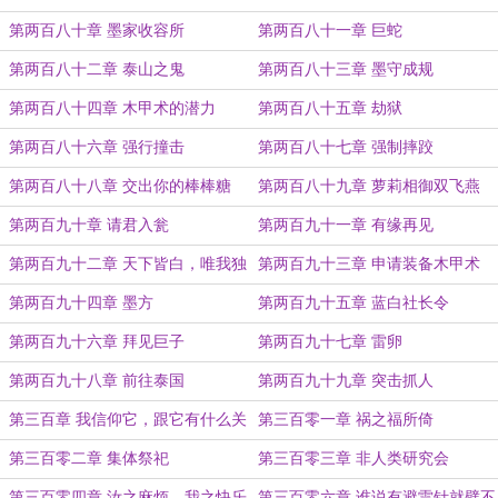
第两百八十章 墨家收容所
第两百八十一章 巨蛇
第两百八十二章 泰山之鬼
第两百八十三章 墨守成规
第两百八十四章 木甲术的潜力
第两百八十五章 劫狱
第两百八十六章 强行撞击
第两百八十七章 强制摔跤
第两百八十八章 交出你的棒棒糖
第两百八十九章 萝莉相御双飞燕
第两百九十章 请君入瓮
第两百九十一章 有缘再见
第两百九十二章 天下皆白，唯我独
第两百九十三章 申请装备木甲术
黑
第两百九十四章 墨方
第两百九十五章 蓝白社长令
第两百九十六章 拜见巨子
第两百九十七章 雷卵
第两百九十八章 前往泰国
第两百九十九章 突击抓人
第三百章 我信仰它，跟它有什么关
第三百零一章 祸之福所倚
系？
第三百零二章 集体祭祀
第三百零三章 非人类研究会
第三百零四章 汝之麻烦，我之快乐
第三百零六章 谁说有避雷针就劈不