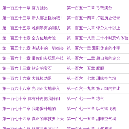
第一百五十一章 官方挂比
第一百五十二章 弓弩满分
第一百五十三章 新人都是怪物吧！
第一百五十四章 打破历史记录
第一百五十五章 难倒墨穷的测试
第一百五十六章 评分九十以上
第一百五十七章 全方位地考验
第一百五十八章 二十小时恐怖体验
第一百五十九章 测试中的一切都会
第一百六十章 测到休克的小宇
发生
第一百六十一章 带你们去玩黑科技
第一百六十二章 超自然的定义
第一百六十三章 钦定的宝石
第一百六十五章 鹰眼
第一百六十六章 大规模劝退
第一百六十七章 甜味空气墙
第一百六十八章 光明正大地潜入
第一百六十九章 第五组的挂比
第一百七十章 你有种再把我摔倒
第一百七十一章 冻气
第一百七十二章 我老爹种地的
第一百七十三章 以气御飞机
第一百七十四章 真正的车技要上天
第一百七十五章 甜味空气墙
第一百七十六章 修炼是要吃甜头
第一百七十七章 人气相御