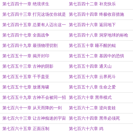
第七百四十一章 绝境求生
第七百四十二章 补充快乐
第七百四十三章 打完这场仗你就是
第七百四十四章 终极收容措施
阐道者
第七百四十五章 总要有人迈出这一
第七百四十六章 返回地下
步
第七百四十七章 全面战争
第七百四十八章 洞穿地球的标枪
第七百四十九章 最强物理切割
第七百五十章 睡不醒的鲲
第七百五十一章 揭开封印
第七百五十二章 基因中的恐惧
第七百五十三章 古神的阴影
第七百五十四章 通天山
第七百五十五章 千手盖亚
第七百五十六章 云界死斗
第七百五十七章 放逐海啸
第七百五十八章 生命之爱
第七百五十九章 古神不会被同一招
第七百六十章 黑帝模式
击败
第七百六十一章 从天而降的一剑
第七百六十二章 逆向套娃
第七百六十三章 让古神痴迷的宇宙
第七百六十四章 黑帝必须死
第七百六十五章 正面压制
第七百六十六章 鸡