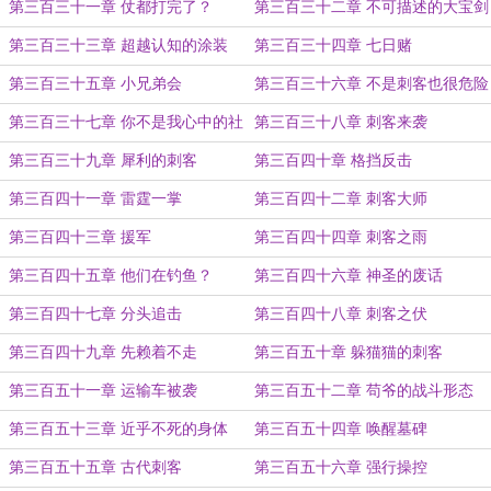
卷
第三百三十一章 仗都打完了？
第三百三十二章 不可描述的大宝剑
第三百三十三章 超越认知的涂装
第三百三十四章 七日赌
第三百三十五章 小兄弟会
第三百三十六章 不是刺客也很危险
第三百三十七章 你不是我心中的社
第三百三十八章 刺客来袭
员
第三百三十九章 犀利的刺客
第三百四十章 格挡反击
第三百四十一章 雷霆一掌
第三百四十二章 刺客大师
第三百四十三章 援军
第三百四十四章 刺客之雨
第三百四十五章 他们在钓鱼？
第三百四十六章 神圣的废话
第三百四十七章 分头追击
第三百四十八章 刺客之伏
第三百四十九章 先赖着不走
第三百五十章 躲猫猫的刺客
第三百五十一章 运输车被袭
第三百五十二章 苟爷的战斗形态
第三百五十三章 近乎不死的身体
第三百五十四章 唤醒墓碑
第三百五十五章 古代刺客
第三百五十六章 强行操控