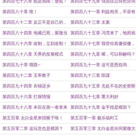
啦！
第四百七十八章 如是我闻：放屁！
第四百七十九章 强迫症总得把台词
念完
第四百八十章 嗖！
第四百八十一章 利益相关，不容有
失
第四百八十二章 反正不是自己的，
第四百八十三章 太素
可劲作！
第四百八十四章 地藏已死，紫微当
第四百八十五章 冯雪来了，地府就
立
太平了！
第四百八十六章 改制，立刻改制！
第四百八十七章 我管你真傻假傻，
先锁上再说！
第四百八十八章 天界的发展模式
第四百八十九章 唏，可以和解吗？
第四百九十章 哦豁~
第四百九十一章 这可是恩怨局
第四百九十二章 玉帝教子
第四百九十三章 阳谋
第四百九十四章 衣锦还乡
第四百九十五章 无处不在的史密斯
专员
第四百九十六章 打探情报
第四百九十七章 重大利好
第四百九十八章 本应在第一卷拿来
第四百九十九章 金手指是模因？
开局的线出现了
第五百章 太白金星来招猴子咯！
第五百零一章 极乐临时工
第五百零二章 这玩意也是模因？
第五百零三章 太白金星伙同紫微大