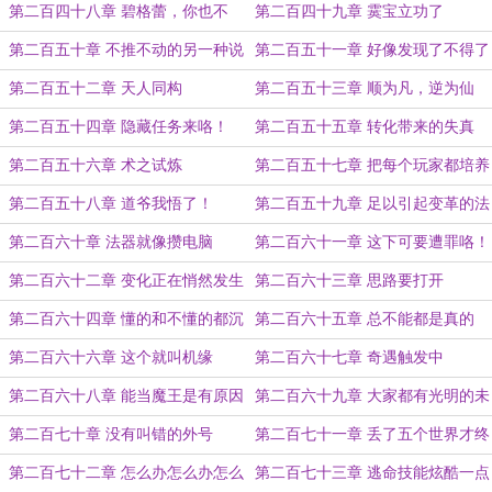
妹藏哪了？
第二百四十八章 碧格蕾，你也不
第二百四十九章 霙宝立功了
想……
第二百五十章 不推不动的另一种说
第二百五十一章 好像发现了不得了
法，就是推了一定会动
的东西
第二百五十二章 天人同构
第二百五十三章 顺为凡，逆为仙
第二百五十四章 隐藏任务来咯！
第二百五十五章 转化带来的失真
第二百五十六章 术之试炼
第二百五十七章 把每个玩家都培养
成手艺人
第二百五十八章 道爷我悟了！
第二百五十九章 足以引起变革的法
术
第二百六十章 法器就像攒电脑
第二百六十一章 这下可要遭罪咯！
第二百六十二章 变化正在悄然发生
第二百六十三章 思路要打开
第二百六十四章 懂的和不懂的都沉
第二百六十五章 总不能都是真的
默了
吧？
第二百六十六章 这个就叫机缘
第二百六十七章 奇遇触发中
第二百六十八章 能当魔王是有原因
第二百六十九章 大家都有光明的未
的
来
第二百七十章 没有叫错的外号
第二百七十一章 丢了五个世界才终
于得以露面的boss
第二百七十二章 怎么办怎么办怎么
第二百七十三章 逃命技能炫酷一点