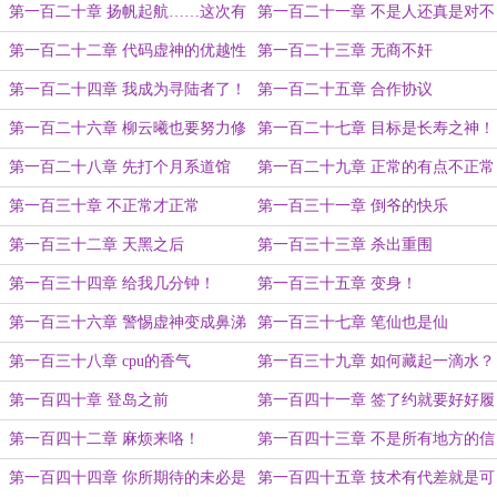
想……
第一百二十章 扬帆起航……这次有
第一百二十一章 不是人还真是对不
帆了
起了啊！
第一百二十二章 代码虚神的优越性
第一百二十三章 无商不奸
第一百二十四章 我成为寻陆者了！
第一百二十五章 合作协议
第一百二十六章 柳云曦也要努力修
第一百二十七章 目标是长寿之神！
炼
第一百二十八章 先打个月系道馆
第一百二十九章 正常的有点不正常
第一百三十章 不正常才正常
第一百三十一章 倒爷的快乐
第一百三十二章 天黑之后
第一百三十三章 杀出重围
第一百三十四章 给我几分钟！
第一百三十五章 变身！
第一百三十六章 警惕虚神变成鼻涕
第一百三十七章 笔仙也是仙
兽
第一百三十八章 cpu的香气
第一百三十九章 如何藏起一滴水？
第一百四十章 登岛之前
第一百四十一章 签了约就要好好履
行
第一百四十二章 麻烦来咯！
第一百四十三章 不是所有地方的信
徒都能坐在一起开会
第一百四十四章 你所期待的未必是
第一百四十五章 技术有代差就是可