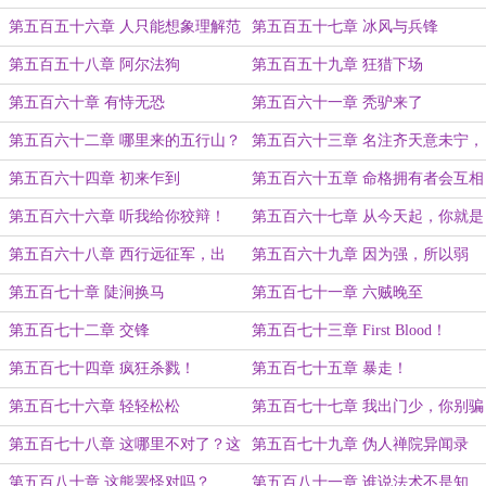
第五百五十六章 人只能想象理解范
第五百五十七章 冰风与兵锋
围内的东西
第五百五十八章 阿尔法狗
第五百五十九章 狂猎下场
第五百六十章 有恃无恐
第五百六十一章 秃驴来了
第五百六十二章 哪里来的五行山？
第五百六十三章 名注齐天意未宁，
五行山下定心猿
第五百六十四章 初来乍到
第五百六十五章 命格拥有者会互相
吸引
第五百六十六章 听我给你狡辩！
第五百六十七章 从今天起，你就是
唐三葬！
第五百六十八章 西行远征军，出
第五百六十九章 因为强，所以弱
发！
第五百七十章 陡涧换马
第五百七十一章 六贼晚至
第五百七十二章 交锋
第五百七十三章 First Blood！
第五百七十四章 疯狂杀戮！
第五百七十五章 暴走！
第五百七十六章 轻轻松松
第五百七十七章 我出门少，你别骗
我
第五百七十八章 这哪里不对了？这
第五百七十九章 伪人禅院异闻录
可太对了！
第五百八十章 这熊罴怪对吗？
第五百八十一章 谁说法术不是知