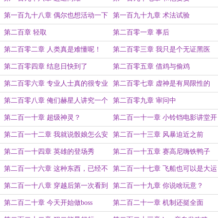
第一百九十八章 偶尔也想活动一下
第一百九十九章 术法试验
第二百章 轻取
第二百零一章 事后
第二百零二章 人类真是难懂呢！
第二百零三章 我只是个无证黑医
第二百零四章 结息日快到了
第二百零五章 借鸡与偷鸡
第二百零六章 专业人士真的很专业
第二百零七章 虚神是有局限性的
第二百零八章 俺们赫星人讲究一个
第二百零九章 审问中
喜欢就加量
第二百一十章 超级神灵？
第二百一十一章 小铃铛电影讲堂开
课啦！
第二百一十二章 我就说骰娘怎么安
第二百一十三章 风暴迫近之前
稳了这么久
第二百一十四章 英雄的登场秀
第二百一十五章 赛高尼嗨铁鸭子
哒！
第二百一十六章 这种东西，已经不
第二百一十七章 飞船也可以是大运
需要了
第二百一十八章 穿越后第一次看到
第二百一十九章 你说啥玩意？
人……嗯，好吧，不是人
第二百二十章 今天开始做boss
第二百二十一章 机制还挺全面