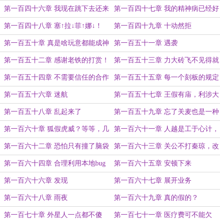
你真正想要的
以为所欲为
第一百四十六章 我现在跳下去还来
第一百四十七章 我的精神病已经好
得及吗
了，现在我们都很好！
第一百四十八章 塞↑拉↓菲↑娜↓！
第一百四十九章 十动然拒
第一百五十章 真是啥玩意都能成神
第一百五十一章 遇袭
啊
第一百五十二章 感谢老铁的打赏！
第一百五十三章 力大砖飞不见得就
是贬义词
第一百五十四章 不需要信任的合作
第一百五十五章 每一个刻板的规定
后都有个离谱的事故
第一百五十六章 迷航
第一百五十七章 王假有庙，利涉大
川
第一百五十八章 乱起来了
第一百五十九章 忘了关麦也是一种
战术
第一百六十章 狐假虎威？等等，几
第一百六十一章 人越是工于心计，
个虎？
就越是会在意料之外的地方出错
第一百六十二章 恐怕只有撞了脑袋
第一百六十三章 关公不打秦琼，改
的人才会穿到这种世界
打外星人了？
第一百六十四章 合理利用本地bug
第一百六十五章 安顿下来
第一百六十六章 发现
第一百六十七章 展开业务
第一百六十八章 雨夜
第一百六十九章 真的假的？
第一百七十章 外星人一点都不傻
第一百七十一章 医疗费可不能欠