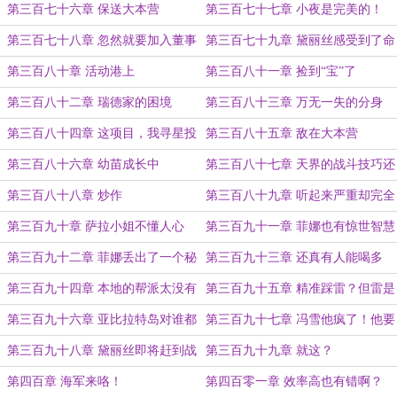
儿
第三百七十六章 保送大本营
第三百七十七章 小夜是完美的！
第三百七十八章 忽然就要加入董事
第三百七十九章 黛丽丝感受到了命
会了？
运的引力
第三百八十章 活动港上
第三百八十一章 捡到“宝”了
第三百八十二章 瑞德家的困境
第三百八十三章 万无一失的分身
第三百八十四章 这项目，我寻星投
第三百八十五章 敌在大本营
了！
第三百八十六章 幼苗成长中
第三百八十七章 天界的战斗技巧还
是靠谱的
第三百八十八章 炒作
第三百八十九章 听起来严重却完全
能接受的代价
第三百九十章 萨拉小姐不懂人心
第三百九十一章 菲娜也有惊世智慧
第三百九十二章 菲娜丢出了一个秘
第三百九十三章 还真有人能喝多
闻
的？（中暑，头晕……）
第三百九十四章 本地的帮派太没有
第三百九十五章 精准踩雷？但雷是
礼貌了
假的
第三百九十六章 亚比拉特岛对谁都
第三百九十七章 冯雪他疯了！他要
很危险
搞新瑞德！
第三百九十八章 黛丽丝即将赶到战
第三百九十九章 就这？
场
第四百章 海军来咯！
第四百零一章 效率高也有错啊？