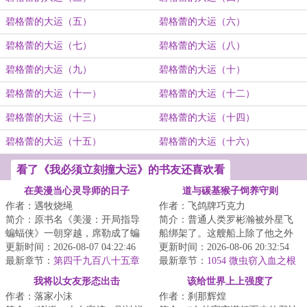
碧格蕾的大运（五）
碧格蕾的大运（六）
碧格蕾的大运（七）
碧格蕾的大运（八）
碧格蕾的大运（九）
碧格蕾的大运（十）
碧格蕾的大运（十一）
碧格蕾的大运（十二）
碧格蕾的大运（十三）
碧格蕾的大运（十四）
碧格蕾的大运（十五）
碧格蕾的大运（十六）
看了《我必须立刻撞大运》的书友还喜欢看
在美漫当心灵导师的日子
道与碳基猴子饲养守则
作者：遇牧烧绳
作者：飞鸽牌巧克力
简介：原书名《美漫：开局指导
简介：普通人类罗彬瀚被外星飞
蝙蝠侠》一朝穿越，席勒成了蝙
船绑架了。这艘船上除了他之外
蝠侠的老师，哥谭大学心理学教
更新时间：2026-08-07 04:22:46
的成员有修真大少爷，魅魔，人
更新时间：2026-08-06 20:32:54
授。刚来第一天...
最新章节：
第四千九百八十五章
工智能，奥特曼...
最新章节：
1054 微虫窃入血之根
前进约克前进（三）
系（中）
我将以女友形态出击
该给世界上上强度了
作者：落家小沫
作者：刹那辉煌