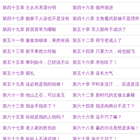
第四十五章 主从关系需分明
第四十六章 循序渐进
第四十七章 败家子人设也不是没有
第四十八章 主角魔武双修不是理所
好处
应当吗？
第四十九章 群英荟萃为哪般
第五十章 导入骰终于成功了
第五十一章 服食加锻体，果然有搞
第五十二章 得亏变成人了
头
第五十三章 新手果然欠经验
第五十四章 只要力大，砖也能飞
第五十五章 事到如今，已经说不出
第五十六章 求别吹了！
口了
第五十七章 观礼
第五十八章 县长大气
第五十九章 这必然是我的劫难！
第六十章 平时多流汗……应该是流
汗吧？
第六十一章 他山之石，可以攻玉
第六十二章 新时代的玄修太豪横
了！
第六十三章 我金手指坏了？
第六十四章 我灵肉两分不灵了？
第六十五章 你就是我的人劫吗？
第六十六章 这不巧了嘛？
第六十七章 老人家的胜负欲
第六十八章 赢的办法竟然是多输！
第六十九章 年轻人不讲武德！
第七十章 杂念立功了！