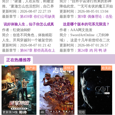
简介：“谢邀，人在宾馆，刚被逆
简介：“自外宇宙潜行而来的邪神
推。”夏澈怎么也没想到，自己养
降临此世。”“无可名状的魔王开始
成的赛博女友竟然会来到现实！
更新时间：2026-08-07 22:27:19
剜挖我们的世界。”“吞噬人理的绝
更新时间：2026-08-05 01:13:04
一开始，他...
最新章节：
第459章 你们公司缺美
对之...
最新章节：
第9章 偶像理论：击坠
术顾问吗
神明之日
说好体验人生，仙子你怎么成真
这是哪个版本的宅系无限流？
作者：红烧油焖虾
作者：AAA网文批发
了
简介：创造不同角色，体验精彩
简介：SwordArtOnline（刀剑神
人生。开局穿越到一个被架空的
域）。这是十几年前曾经在二次
吉祥物皇帝身上，通过百世书体
更新时间：2026-08-07 01:21:42
元里如雷贯耳的霸权番剧，只有
更新时间：2026-08-07 01:26:57
验不同的人生，...
最新章节：
第667章 那些高高在上
剑技而没有魔法...
最新章节：
第24章 鸡 同 鸭 讲
的神灵，真的会在乎吗
正在热播推荐
国产剧
剧情片
欧美剧
更新第34集
4K
完结