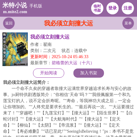
米特小说
手机版
临时
登录
注册
书架
m.mite2.com
我必须立刻撞大运
返回
菜单
我必须立刻撞大运
作者：翟南
类别：二次元
状态：连载中
更新时间：2025-10-24 05:46:33
最新章节：
碧格蕾的大运（十六）
开始阅读
加入书架
我必须立刻撞大运简介：
一个命不久矣的穿越者靠撞大运满世界穿越追求长寿与安心的故
事。jo厨特供剧透版简介：“你相信‘天命’吗？”“我很佩服第一个和九
莲宝灯的人，说不定会折寿呢。”“寿命，等我神功大成之后，一定会
让你增加的。”“人终究是要求长生的。”“最后再说一次。”“大运要撞过
来了！”“穿越吧！”“【九莲宝灯】”“【撞大运】”“【陌生世界】”“【白
蛇讨封】”“【撞大运】”“【大航海时代】”“【撞大运】”“【定天
命】”“【柳仙】”“【太阴】”“【帝流浆】”“【撞大运】”“【定天
命】”“【寿必难删】”“话已至此!”“SeeingIsBelieving！”ps：本书不是竞