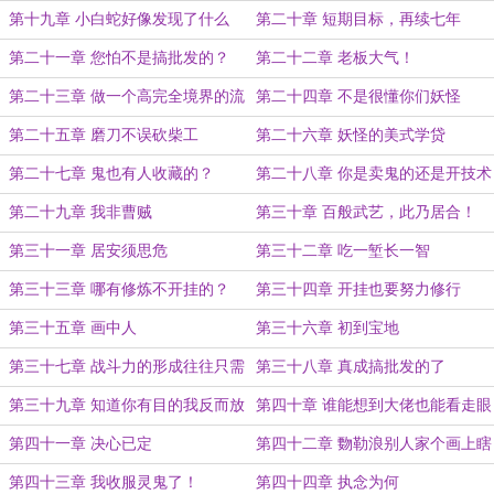
修奇才？
第十九章 小白蛇好像发现了什么
第二十章 短期目标，再续七年
第二十一章 您怕不是搞批发的？
第二十二章 老板大气！
第二十三章 做一个高完全境界的流
第二十四章 不是很懂你们妖怪
量怪物
第二十五章 磨刀不误砍柴工
第二十六章 妖怪的美式学贷
第二十七章 鬼也有人收藏的？
第二十八章 你是卖鬼的还是开技术
院校的
第二十九章 我非曹贼
第三十章 百般武艺，此乃居合！
第三十一章 居安须思危
第三十二章 吃一堑长一智
第三十三章 哪有修炼不开挂的？
第三十四章 开挂也要努力修行
第三十五章 画中人
第三十六章 初到宝地
第三十七章 战斗力的形成往往只需
第三十八章 真成搞批发的了
灵光一闪
第三十九章 知道你有目的我反而放
第四十章 谁能想到大佬也能看走眼
心了（新年快乐）
啊？
第四十一章 决心已定
第四十二章 覅勒浪别人家个画上瞎
敲图章啊！
第四十三章 我收服灵鬼了！
第四十四章 执念为何