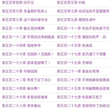
帝暴打观世音
第五百零四章 信不过
第五百零五章 钓鱼
第五百零六章 东瀛都护府来人
第五百零七章 你还说你不是紫微帝
君？
第五百零八章 这个就叫做专业
第五百零九章 模因生成中
第五百一十章 极乐系的痛脚
第五百一十一章 你也不想你孩子舌
头分叉吧？
第五百一十二章 牢里的法海都能凑
第五百一十三章 黛丽丝机甲，启
一个连队了
动！
第五百一十四章 场地争夺
第五百一十五章 热身战
第五百一十六章 无能胜？无能胜！
第五百一十七章 把天捅了个窟窿
第五百一十八章 原来是超纲了！
第五百一十九章 升级啦
第五百二十章 不能也能
第五百二十一章 篡改生死簿
第五百二十二章 李星下定了决心
第五百二十三章 不用很麻烦很累就
能上天的办法
第五百二十四章 缘分啊！
第五百二十五章 开局被围殴还是第
一次
第五百二十六章 多疑的穿越者
第五百二十七章 松鼠癖又犯了
第五百二十八章 资本修仙
第五百二十九章 觉得变好了的政治