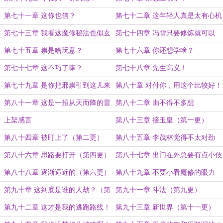
第七十一章 这你也信？
第七十二章 这年轻人真是太有心机
了！
第七十三章 我看这魔修秘法也似玄
第七十四章 冯雪只要修炼就可以
门正宗
了，魔修要考虑的可就多了
第七十五章 祟是啥玩意？
第七十六章 你还想学啥？
第七十七章 这不巧了嘛？
第七十八章 先生高义！
第七十九章 是你把邪祟引到这儿来
第八十章 对付你，用这个比较好！
的？
第八十一章 这是一招从天而降的雷
第八十二章 由不得不多想
法
上架感言
第八十三章 接玉皇（第一更）
第八十四章 被盯上了（第二更）
第八十五章 李茂林觉得不太对劲
（第三更）
第八十六章 思路要打开（第四更）
第八十七章 出门在外总要有点小伎
俩傍身（第五更）
第八十八章 逐渐逼近的（第六更）
第八十九章 不要小看魔修的眼力
（第七更）
第九十章 这到底是谁的人劫？（第
第九十一章 斗法（第九更）
八更）
第九十二章 这才是我的逃跑路线！
第九十三章 新世界（第十一更）