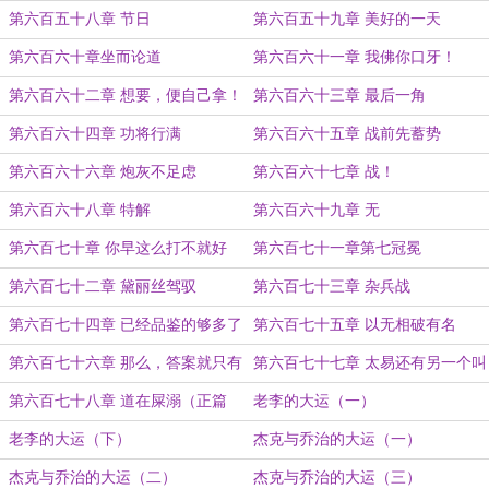
第六百五十八章 节日
第六百五十九章 美好的一天
第六百六十章坐而论道
第六百六十一章 我佛你口牙！
第六百六十二章 想要，便自己拿！
第六百六十三章 最后一角
第六百六十四章 功将行满
第六百六十五章 战前先蓄势
第六百六十六章 炮灰不足虑
第六百六十七章 战！
第六百六十八章 特解
第六百六十九章 无
第六百七十章 你早这么打不就好
第六百七十一章第七冠冕
了？
第六百七十二章 黛丽丝驾驭
第六百七十三章 杂兵战
第六百七十四章 已经品鉴的够多了
第六百七十五章 以无相破有名
第六百七十六章 那么，答案就只有
第六百七十七章 太易还有另一个叫
一个了！
法
第六百七十八章 道在屎溺（正篇
老李的大运（一）
完）
老李的大运（下）
杰克与乔治的大运（一）
杰克与乔治的大运（二）
杰克与乔治的大运（三）