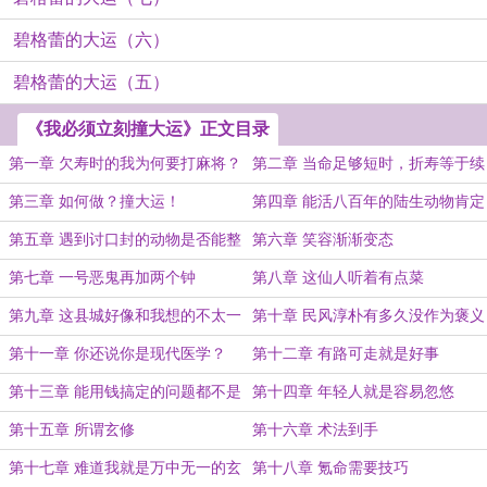
碧格蕾的大运（六）
碧格蕾的大运（五）
《我必须立刻撞大运》正文目录
第一章 欠寿时的我为何要打麻将？
第二章 当命足够短时，折寿等于续
命？
第三章 如何做？撞大运！
第四章 能活八百年的陆生动物肯定
有问题！
第五章 遇到讨口封的动物是否能整
第六章 笑容渐渐变态
点花活？
第七章 一号恶鬼再加两个钟
第八章 这仙人听着有点菜
第九章 这县城好像和我想的不太一
第十章 民风淳朴有多久没作为褒义
样
词了？
第十一章 你还说你是现代医学？
第十二章 有路可走就是好事
第十三章 能用钱搞定的问题都不是
第十四章 年轻人就是容易忽悠
问题
第十五章 所谓玄修
第十六章 术法到手
第十七章 难道我就是万中无一的玄
第十八章 氪命需要技巧