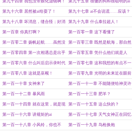
（第十更）
第九十四章 我也没带娘化滤镜啊！
第九十五章 很傻的狗和很聪明的ai
（第十二章）
第九十六章 居然被ai给耍了！
第九十七章 ai不会说谎……应该？
第九十八章 坏消息，缝合怪；好消
第九十九章 什么泰拉超人！
息，全缝了
第一百章 你真打啊？
第一百零一章 这下看懂了
第一百零二章 扬帆起航……虽然没
第一百零三章 既然是航海，那自然
帆
少不了黑旗
第一百零四章 第一次相遇总是出乎
第一百零五章 凭什么他们就是人
意料的友好
类？
第一百零六章 什么叫后启示录时代
第一百零七章 这和我想的有点不一
啊？
样啊
第一百零八章 这就是巫觋！
第一百零九章 光明的未来近在眼前
第一百一十章 女神来了
第一百一十一章 不能随便给神灵许
诺
第一百一十二章 暴风雨
第一百一十三章 肥羊？
第一百一十四章 就在这里，就是现
第一百一十五章 这么快的？
在！
第一百一十六章 讲规矩的ai
第一百一十七章 天气女神正在回忆
过往
第一百一十八章 小风铃，你也不
第一百一十九章 鸟枪换炮