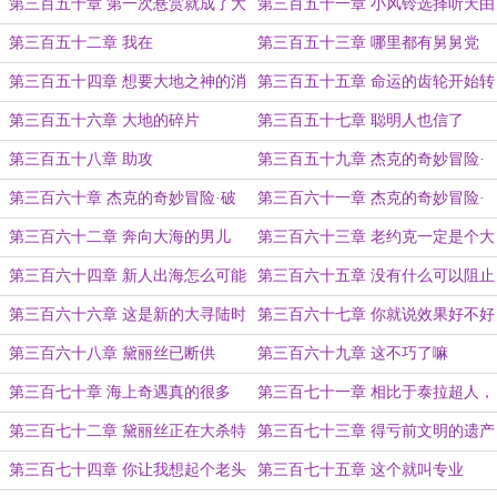
你了！
不是因为我怕你！
第三百五十章 第一次悬赏就成了大
第三百五十一章 小风铃选择听天由
海贼
命
第三百五十二章 我在
第三百五十三章 哪里都有舅舅党
第三百五十四章 想要大地之神的消
第三百五十五章 命运的齿轮开始转
息吗？
动
第三百五十六章 大地的碎片
第三百五十七章 聪明人也信了
第三百五十八章 助攻
第三百五十九章 杰克的奇妙冒险·
序
第三百六十章 杰克的奇妙冒险·破
第三百六十一章 杰克的奇妙冒险·
急
第三百六十二章 奔向大海的男儿
第三百六十三章 老约克一定是个大
海贼！
第三百六十四章 新人出海怎么可能
第三百六十五章 没有什么可以阻止
没有突发事件？
男人出海（妈妈除外）
第三百六十六章 这是新的大寻陆时
第三百六十七章 你就说效果好不好
代
吧
第三百六十八章 黛丽丝已断供
第三百六十九章 这不巧了嘛
第三百七十章 海上奇遇真的很多
第三百七十一章 相比于泰拉超人，
啊！
身体还是太柔弱了
第三百七十二章 黛丽丝正在大杀特
第三百七十三章 得亏前文明的遗产
杀
足够厚
第三百七十四章 你让我想起个老头
第三百七十五章 这个就叫专业