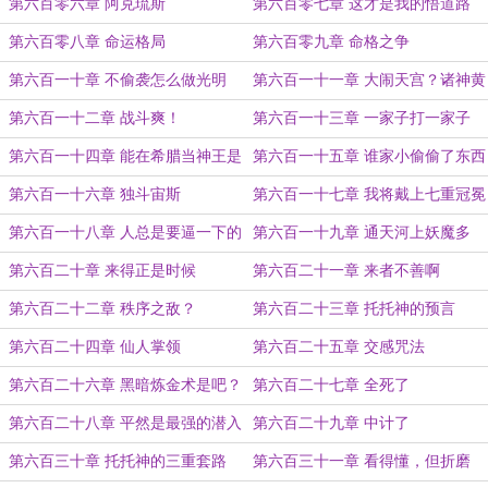
套！
第六百零六章 阿克琉斯
第六百零七章 这才是我的悟道路
线！
第六百零八章 命运格局
第六百零九章 命格之争
第六百一十章 不偷袭怎么做光明
第六百一十一章 大闹天宫？诸神黄
神？
昏！
第六百一十二章 战斗爽！
第六百一十三章 一家子打一家子
第六百一十四章 能在希腊当神王是
第六百一十五章 谁家小偷偷了东西
要有两把刷子的
会现场查看啊？
第六百一十六章 独斗宙斯
第六百一十七章 我将戴上七重冠冕
第六百一十八章 人总是要逼一下的
第六百一十九章 通天河上妖魔多
第六百二十章 来得正是时候
第六百二十一章 来者不善啊
第六百二十二章 秩序之敌？
第六百二十三章 托托神的预言
第六百二十四章 仙人掌领
第六百二十五章 交感咒法
第六百二十六章 黑暗炼金术是吧？
第六百二十七章 全死了
第六百二十八章 平然是最强的潜入
第六百二十九章 中计了
法术
第六百三十章 托托神的三重套路
第六百三十一章 看得懂，但折磨