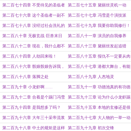
办
也未必没有好处
第二百七十四章 不受待见的圣临者
第二百七十五章 黛丽丝灵机一动
第二百七十六章 这个圣临者一副不
第二百七十七章 冯雪是个演技派
太聪明的样子
第二百七十八章 没经过社会洗礼的
第二百七十九章 我要你助我修行！
清澈愚蠢
第二百八十章 无极玄战·巨兽末日
第二百八十一章 演员的自我修养
围攻
第二百八十二章 现在，我什么都不
第二百八十三章 黛丽丝发起追猎
缺了
第二百八十四章 人劫回来啦！
第二百八十五章 报仇不一定要从肉
体上毁灭
第二百八十六章 骰娘骰娘告诉我，
第二百八十七章 港都大舞台，有能
你到底想干什么
耐你就来
第二百八十八章 落脚之处
第二百八十九章 人杰地灵
第二百九十章 小龙虾啊……
第二百九十一章 功德池真的有功德
第二百九十二章 合着是个踢门冯雪
第二百九十三章 论为什么小龙虾踢
门能速通
第二百九十四章 是我想多了吗？
第二百九十五章 本地的玄修还是很
靠谱的
第二百九十六章 大年三十采帝流浆
第二百九十七章 大人物的一举一动
怕不是搞错了什么
往往会被过度解读
第二百九十八章 中土的规矩是这样
第二百九十九章 初次交锋