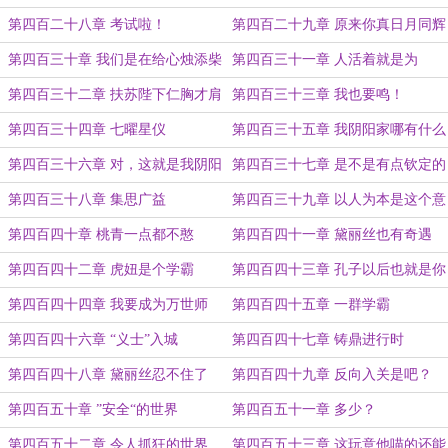
有收录
第四百二十八章 考试啦！
第四百二十九章 原来你真日月同辉
啊？
第四百三十章 我们是在给心烛添柴
第四百三十一章 人活着就是为
了……
第四百三十二章 扶苏陛下仁胸才肩
第四百三十三章 我也要鸣！
德背
第四百三十四章 七曜星仪
第四百三十五章 我阴阳家哪有什么
冯主历！
第四百三十六章 对，这就是我阴阳
第四百三十七章 是不是有点钦定的
家的主历！
感觉
第四百三十八章 集思广益
第四百三十九章 以人为本是这个意
思？
第四百四十章 桃青一点都不憨
第四百四十一章 黛丽丝也有奇遇
第四百四十二章 虎妞是个学霸
第四百四十三章 孔子以后也就是你
了！
第四百四十四章 我要成为万世师
第四百四十五章 一群学霸
表！
第四百四十六章 “义士”入城
第四百四十七章 铸鼎进行时
第四百四十八章 黛丽丝忍不住了
第四百四十九章 反向入关是吧？
第四百五十章 ”安全“的世界
第四百五十一章 多少？
第四百五十二章 令人抓狂的世界
第四百五十三章 这玩意他喵的还能