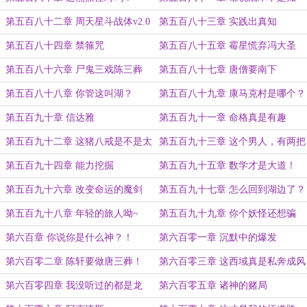
识？
第五百八十二章 周天星斗战体v2.0
第五百八十三章 实践出真知
第五百八十四章 禁箍咒
第五百八十五章 霉星慌弃冯大圣
第五百八十六章 尸鬼三戏陈三葬
第五百八十七章 唐僧要南下
第五百八十八章 你管这叫湖？
第五百八十九章 康马克村是哪个？
第五百九十章 信达雅
第五百九十一章 命格真是有趣
第五百九十二章 这猪八戒是不是太
第五百九十三章 这个男人，有两把
帅了点？
刷子
第五百九十四章 能力挖掘
第五百九十五章 数学才是大道！
第五百九十六章 改变命运的魔剑
第五百九十七章 怎么回到湖边了？
第五百九十八章 年轻的旅人呦~
第五百九十九章 你个妖怪还想骗
我？当我真唐僧啊？
第六百章 你说你是什么神？！
第六百零一章 沉默中的爆发
第六百零二章 陈轩要做唐三葬！
第六百零三章 这西域真是私奔成风
啊！
第六百零四章 我没听过的都是龙
第六百零五章 诸神的赌局