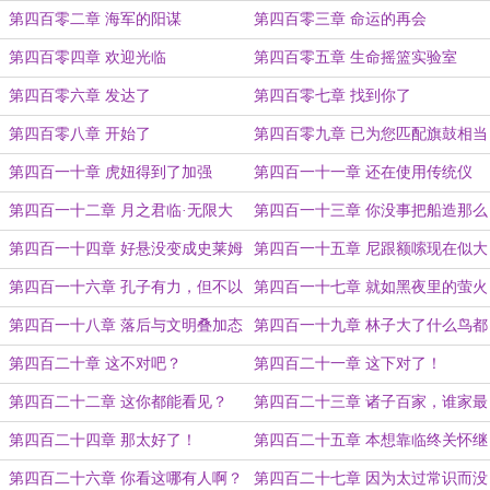
第四百零二章 海军的阳谋
第四百零三章 命运的再会
第四百零四章 欢迎光临
第四百零五章 生命摇篮实验室
第四百零六章 发达了
第四百零七章 找到你了
第四百零八章 开始了
第四百零九章 已为您匹配旗鼓相当
的对手
第四百一十章 虎妞得到了加强
第四百一十一章 还在使用传统仪
式？试试最新的云仪式吧！
第四百一十二章 月之君临·无限大
第四百一十三章 你没事把船造那么
地！
结实干啥？
第四百一十四章 好悬没变成史莱姆
第四百一十五章 尼跟额嗦现在似大
秦？
第四百一十六章 孔子有力，但不以
第四百一十七章 就如黑夜里的萤火
力服人
虫一般难以忽略
第四百一十八章 落后与文明叠加态
第四百一十九章 林子大了什么鸟都
有
第四百二十章 这不对吧？
第四百二十一章 这下对了！
第四百二十二章 这你都能看见？
第四百二十三章 诸子百家，谁家最
衰？
第四百二十四章 那太好了！
第四百二十五章 本想靠临终关怀继
承遗产，没想到关怀活了……
第四百二十六章 你看这哪有人啊？
第四百二十七章 因为太过常识而没