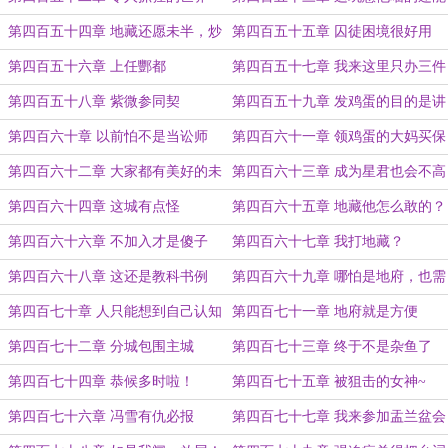
破产的？
第四百五十四章 地藏还愿未半，炒
第四百五十五章 囚徒困境很好用
币花光预算
第四百五十六章 上任酆都
第四百五十七章 我来这里只办三件
事
第四百五十八章 紫微参同契
第四百五十九章 发鸡蛋的目的是讲
课
第四百六十章 以前怕不是当讼师
第四百六十一章 领鸡蛋的大妈买保
的？
健品不是水到渠成吗？
第四百六十二章 大家都有美好的未
第四百六十三章 成为星君也会不高
来
兴的人是谁呢？
第四百六十四章 这城有点怪
第四百六十五章 地藏他怎么敢的？
第四百六十六章 不加入才是傻子
第四百六十七章 我打地藏？
第四百六十八章 这还是教科书例
第四百六十九章 哪怕是地府，也需
题？
要人才
第四百七十章 人只能想到自己认知
第四百七十一章 地府就是方便
范围之内的事情
第四百七十二章 分城包围主城
第四百七十三章 终于不是杂鱼了
第四百七十四章 恭候多时啦！
第四百七十五章 被狙击的女神~
第四百七十六章 冯雪有仇必报
第四百七十七章 我来参加盂兰盆会