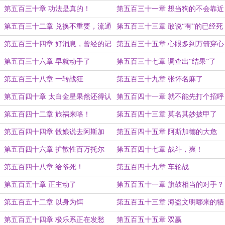
都白学了
第五百三十章 功法是真的！
第五百三十一章 想当狗的不会靠近
第五百三十二章 兑换不重要，流通
第五百三十三章 敢说“有”的已经死
才重要
了
第五百三十四章 好消息，曾经的记
第五百三十五章 心眼多到万箭穿心
忆被唤醒了！坏消息，是内斗的记
都死不了
第五百三十六章 早就动手了
第五百三十七章 调查出“结果”了
忆！
第五百三十八章 一转战狂
第五百三十九章 张怀名麻了
第五百四十章 太白金星果然还得认
第五百四十一章 就不能先打个招呼
识个猴子
吗？
第五百四十二章 旅祸来咯！
第五百四十三章 莫名其妙披甲了
第五百四十四章 骰娘说去阿斯加
第五百四十五章 阿斯加德的大危
德！
机！
第五百四十六章 扩散性百万托尔
第五百四十七章 战斗，爽！
第五百四十八章 给爷死！
第五百四十九章 车轮战
第五百五十章 正主动了
第五百五十一章 旗鼓相当的对手？
第五百五十二章 以身为饵
第五百五十三章 海盗文明哪来的牺
牲精神？
第五百五十四章 极乐系正在发愁
第五百五十五章 双赢