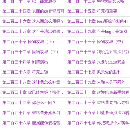
第二百二十二章 犯二能量超标
第二百二十三章 boss亲自发攻略
啦！
第二百二十四章 表面的嫌弃背后可
第二百二十五章 符咒很重要
能已经羡慕出水了
第二百二十六章 这东西怎么用啊？
第二百二十七章 boss要操策划的心
第二百二十八章 这不是演出效果，
第二百二十九章 不是bug，是游戏
是核心玩法
机制
第二百三十章 怪物攻城（上）
第二百三十一章 怪物攻城（中）
第二百三十二章 怪物攻城（下）
第二百三十三章 我说是五雷法那就
是五雷法
第二百三十四章 剧情演出
第二百三十五章 只要说是游戏剧
情，那一切就都合理了
第二百三十六章 符咒之谜
第二百三十七章 风景党的胜利
第二百三十八章 这让我怎么好意
第二百三十九章 人和人是不同的
思？
第二百四十章 你已经掌握了操作，
第二百四十一章 欢迎结束新手教程
现在可以闯关了
第二百四十二章 你怎么不问？
第二百四十三章 碧格蕾要自己寻找
答案
第二百四十四章 碧格蕾开始学习
第二百四十五章 用蓝条模拟法力转
化蓝条
第二百四十六章 能屈能伸碧格蕾
第二百四十七章 你把我那个呆萌学