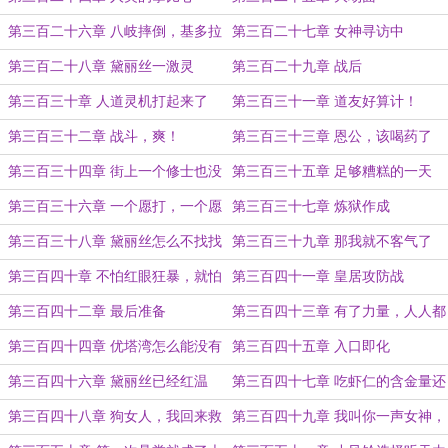
第三百二十六章 八岐摔倒，基多拉
第三百二十七章 女神寻访中
吃饱
第三百二十八章 黛丽丝一激灵
第三百二十九章 战后
第三百三十章 人道灵机打起来了
第三百三十一章 道友好算计！
第三百三十二章 战斗，爽！
第三百三十三章 恩公，该喝药了
第三百三十四章 街上一个修士也没
第三百三十五章 足够糟糕的一天
有，必然是有什么蹊跷
第三百三十六章 一个愿打，一个愿
第三百三十七章 炼狱作成
挨
第三百三十八章 黛丽丝怎么不找找
第三百三十九章 那我就不客气了
自己的问题
第三百四十章 不怕红眼狂暴，就怕
第三百四十一章 皇居攻防战
冷静思考
第三百四十二章 最后准备
第三百四十三章 有了力量，人人都
是颠佬
第三百四十四章 优塔湾怎么能没有
第三百四十五章 入口即化
大怪兽？
第三百四十六章 黛丽丝已经红温
第三百四十七章 吃虾仁的含金量还
在上升
第三百四十八章 狗女人，我回来救
第三百四十九章 我叫你一声女神，