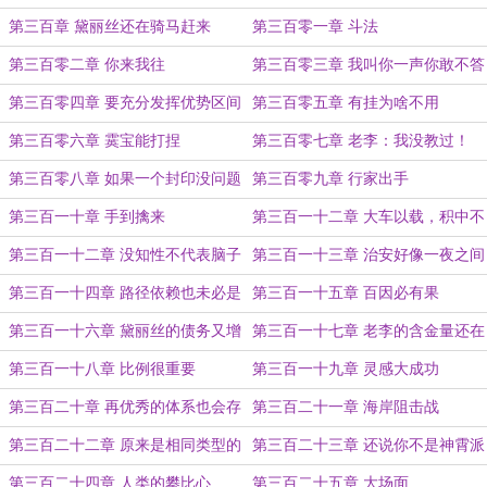
的
第三百章 黛丽丝还在骑马赶来
第三百零一章 斗法
第三百零二章 你来我往
第三百零三章 我叫你一声你敢不答
应吗？
第三百零四章 要充分发挥优势区间
第三百零五章 有挂为啥不用
第三百零六章 霙宝能打捏
第三百零七章 老李：我没教过！
第三百零八章 如果一个封印没问题
第三百零九章 行家出手
就别去动它
第三百一十章 手到擒来
第三百一十二章 大车以载，积中不
败
第三百一十二章 没知性不代表脑子
第三百一十三章 治安好像一夜之间
空空
变好了
第三百一十四章 路径依赖也未必是
第三百一十五章 百因必有果
错
第三百一十六章 黛丽丝的债务又增
第三百一十七章 老李的含金量还在
加了
提升
第三百一十八章 比例很重要
第三百一十九章 灵感大成功
第三百二十章 再优秀的体系也会存
第三百二十一章 海岸阻击战
在漏洞
第三百二十二章 原来是相同类型的
第三百二十三章 还说你不是神霄派
虚神啊
第三百二十四章 人类的攀比心
第三百二十五章 大场面