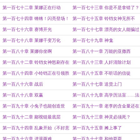
第一百七十二章 莱娜正在行动
第一百七十三章 你是不是拿错了？
第一百七十四章 锵锵！闪亮登场！
第一百七十五章 铃铛女神无所不
能！
第一百七十六章 赛博开光
第一百七十七章 漂亮的女人能骗过
外星人吗？
第一百七十八章 莱娜千变万化
第一百七十九章 神龛
第一百八十章 莱娜你坐啊
第一百八十一章 万能的亚撒西
第一百八十二章 铃铛女神怒刷存在
第一百八十三章 人奸清除计划
第一百八十四章 小铃铛正在引领胜
第一百八十五章 不听话的信徒
利
第一百八十六章 战后
第一百八十七章 送货上门
第一百八十八章 双赢
第一百八十九章 高学历法盲……法
术也是法！
第一百九十章 小兔子也能创造世
第一百九十一章 老李的含金量还在
界？
上升
第一百九十二章 鄙视链最底层
第一百九十三章 神灵必须死？
第一百九十四章 乱象开始（不好意
第一百九十五章 摊上事了
思，忘了开自动发布了）
第一百九十六章 进退两难
第一百九十七章 和他耍耍