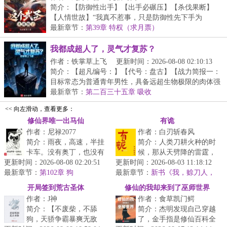
简介：【防御性出手】【出手必碾压】【杀伐果断】
【人情世故】“我真不惹事，只是防御性先下手为
强。”穿...
最新章节：
第39章 特权（求月票）
我都成超人了，灵气才复苏？
作者：铁掌草上飞
更新时间：2026-08-08 02:10:13
简介：【超凡编号：】【代号：盘古】【战力简报一：
目标常态为普通青年男性，具备远超生物极限的肉体强
度...
最新章节：
第二百三十五章 吸收
<< 向左滑动，查看更多：
修仙界唯一出马仙
有诡
作者：尼禄2077
作者：白刃斩春风
简介：雨夜，高速，半挂
简介：人类刀耕火种的时
卡车。没有奥丁，也没有
候，那从天劈降的雷霆，
更新时间：2026-08-08 02:20:51
尼伯龙根这些洋玩意。只
更新时间：2026-08-03 11:18:12
是偶发的自然现象，亦是
最新章节：
有一只穿着雨衣的黄皮耗
第102章 狗
最新章节：
鬼神的怒火。老者离世以
新书《我，赊刀人，
子用脑袋顶...
斗鬼神》已发
后，阳台上...
开局签到荒古圣体
修仙的我却来到了巫师世界
作者：J神
作者：食草凯门鳄
简介：【不废柴，不舔
简介：杰明发现自己穿越
狗，天骄争霸暴爽无敌
了，金手指是修仙百科全