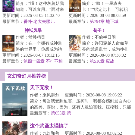
简介：“哦！这种灰蘑菇我
简介：“嘀！一星农夫
知道，可以食用。”面对来
卡！”“绑定此卡，可转职
更新时间：2026-08-05 11:32:40
摘自己蘑菇的冒险者，林
更新时间：2026-08-08 08:08:59
为见习农夫，并获得职业
最新章节：
珺默默在那丛灰蘑菇里催
番外·老大去哪儿
最新章节：
天赋所耕种的土地肥沃度
第794章 地下城
（下）
生出了...
被动增加%...
神祇风暴
苟圣！
作者：骷髅精灵
作者：不偷半日闲
简介：在一个拥有成神道
简介：许阳穿越人命如草
路的世界里，你想成为祂
芥的武道乱世，成为挣扎
更新时间：2026-08-07 18:12:15
吗？...
更新时间：2026-08-08 07:38:02
求存的贱民。贫贱之身，
最新章节：
第四十四章 不打不相
最新章节：
起初他只想活着，吃一口
第516章 应战
识
饱饭。直到...
玄幻奇幻月推荐榜
天下无敌！
作者：乘风御剑
更新时间：2026-08-08 19:06:22
简介：每当我受到迫害、压榨时，我都会感到发自内心
的高兴、喜悦，因为，还有人敢迫害我、压榨我，只能
证...
最新章节：
第655章 第一
这个武圣太谨慎了
作者：九灯和善
更新时间：2026-08-08 03:02:52