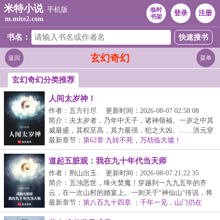
米特小说
手机版
临时
登录
注册
书架
m.mite2.com
书名：
玄幻奇幻
返回
菜单
玄幻奇幻分类推荐
人间太岁神！
作者：五方行尽
更新时间：2026-08-07 02:58:08
简介：夫太岁者，乃年中天子，诸神领袖。一岁之中其
威最盛，其权至高，其力最强，犯之大凶。……洪元穿
越...
最新章节：
第62章 九转不死，万劫临大墟！
道起五脏观：我在九十年代当天师
作者：荆山出玉
更新时间：2026-08-07 21:22:35
简介：五浊恶世，绛火焚魔！穿越到一九九五年的齐
云，在一次山村的婚宴上。一则关于“神仙山”传说，将
他...
最新章节：
第八百九十四章 ：千年一见，山门仍在