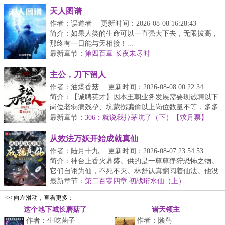
天人图谱
作者：误道者
更新时间：2026-08-08 16:28:43
简介：如果人类的生命可以一直强大下去，无限拔高，
那终有一日能与天相接！...
最新章节：
第四百章 长夜未尽时
主公，刀下留人
作者：油爆香菇
更新时间：2026-08-08 00:22:34
简介：【诚聘英才】因本王朝业务发展需要现诚聘以下
岗位老弱病残孕、坑蒙拐骗偷以上岗位数量不等，多多
益...
最新章节：
306：就说我掉茅坑了（下）【求月票】
从效法万妖开始成就真仙
作者：陆月十九
更新时间：2026-08-07 23:54:53
简介：神台上香火鼎盛。供的是一尊尊狰狞恐怖之物。
它们自诩为仙，不死不灭。林舒认真翻阅着仙法。他没
有...
最新章节：
第二百零四章 初战珩水仙（上）
<< 向左滑动，查看更多：
这个地下城长蘑菇了
诸天领主
作者：生吃菌子
作者：懒鸟