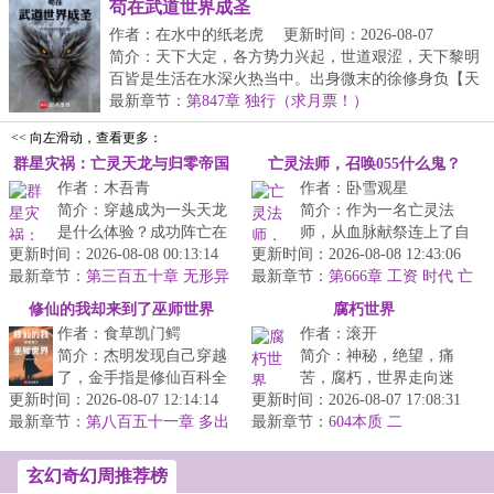
苟在武道世界成圣
作者：在水中的纸老虎
更新时间：2026-08-07
18:52:46
简介：天下大定，各方势力兴起，世道艰涩，天下黎明
百皆是生活在水深火热当中。出身微末的徐修身负【天
道...
最新章节：
第847章 独行（求月票！）
<< 向左滑动，查看更多：
群星灾祸：亡灵天龙与归零帝国
亡灵法师，召唤055什么鬼？
作者：木吾青
作者：卧雪观星
简介：穿越成为一头天龙
简介：作为一名亡灵法
是什么体验？成功阵亡在
师，从血脉献祭连上了自
更新时间：2026-08-08 00:13:14
对虫族战争的林子墨表示
更新时间：2026-08-08 12:43:06
家老妈开始，陈默的画风
最新章节：
墓前情况良好。然而宇宙
第三百五十章 无形异
最新章节：
就彻底走歪了。别人召唤
第666章 工资 时代 亡
使
跟他开了一...
灵世界的剧变
僵尸，我家骷...
修仙的我却来到了巫师世界
腐朽世界
作者：食草凯门鳄
作者：滚开
简介：杰明发现自己穿越
简介：神秘，绝望，痛
了，金手指是修仙百科全
苦，腐朽，世界走向迷
更新时间：2026-08-07 12:14:14
书【大道书阁】，可为什
更新时间：2026-08-07 17:08:31
途，我却不知何去何从。
最新章节：
么穿越的却是巫师世
第八百五十一章 多出
最新章节：
来到一个正在走向末路的
604本质 二
来的七级
界？！星环联邦...
世界，危机四伏...
玄幻奇幻周推荐榜