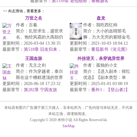
当...
最新章节：
第1339章 老仙殒命，黎榭扬名
<< 向左滑动，查看更多：
万世之名
盘龙
作者：古羲
作者：我吃西红柿
简介：乱世求生，盛世求
简介：大小的血睛鬃毛
名。饱经风霜的大禹朝仍
狮，力大无穷的紫睛金毛
更新时间：2026-03-04 13:30:35
处于盛世年间。西北有少
更新时间：2021-10-03 18:04:12
猿，毁天灭地的九头蛇
最新章节：
年徒步九千里，孤身斩大
第518章 旧友归来，
最新章节：
皇，携带着毁灭雷电的恐
番茄新书《沧元图》
时道极巅
妖，争一世...
已经二十多万字，可以看啦！
怖雷龙……这里...
王国血脉
外挂逆天，杀穿诡异世界
作者：无主之剑
作者：孤独的小文
简介：作为穿越者，泰尔
简介：【进入副本：猩红
斯在这个糟糕透顶的世界
优选】【副本类型：单
更新时间：2026-06-18 17:23:32
里苟且偷生。直到某天，
更新时间：2025-01-01 03:00:19
人】【请选择你要应聘的
最新章节：
他被认作是某个大人物失
第282章 宁因友故
最新章节：
职位】【、配送司机】
番外3：【登山者2】
落已久的血...
元旦节快乐！
【、理货员】【...
本站若有图片广告属于第三方接入，非本站所为，广告内容与本站无关，不代表
本站立场，请谨慎阅读。
Copyright © 2020 米特小说 All Rights Reserved.kk
SiteMap