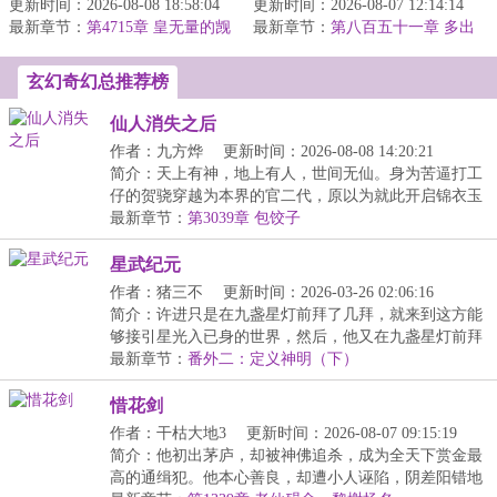
更新时间：2026-08-08 18:58:04
流】君逍遥穿越玄幻世
更新时间：2026-08-07 12:14:14
书【大道书阁】，可为什
最新章节：
界，成为荒古世家神子，
第4715章 皇无量的觊
最新章节：
么穿越的却是巫师世
第八百五十一章 多出
觎，战昆现身
拥有无敌背景，惊...
来的七级
界？！星环联邦...
玄幻奇幻总推荐榜
仙人消失之后
作者：九方烨
更新时间：2026-08-08 14:20:21
简介：天上有神，地上有人，世间无仙。身为苦逼打工
仔的贺骁穿越为本界的官二代，原以为就此开启锦衣玉
食...
最新章节：
第3039章 包饺子
星武纪元
作者：猪三不
更新时间：2026-03-26 02:06:16
简介：许进只是在九盏星灯前拜了几拜，就来到这方能
够接引星光入已身的世界，然后，他又在九盏星灯前拜
了...
最新章节：
番外二：定义神明（下）
惜花剑
作者：干枯大地3
更新时间：2026-08-07 09:15:19
简介：他初出茅庐，却被神佛追杀，成为全天下赏金最
高的通缉犯。他本心善良，却遭小人诬陷，阴差阳错地