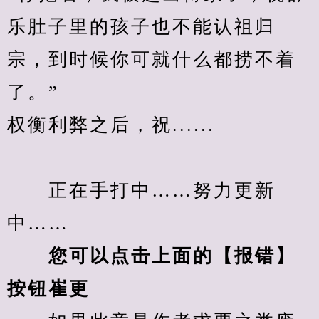
乐肚子里的孩子也不能认祖归
宗，到时候你可就什么都捞不着
了。”
权衡利弊之后，祝......
　　正在手打中……努力更新
中……
您可以点击上面的【报错】
按钮崔更