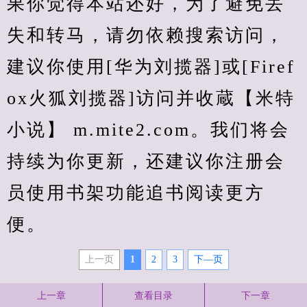
果你觉得本站还好，为了避免丢
失和转马，请勿依赖搜索访问，
建议你使用[华为刘揽器]或[Firef
ox火狐刘揽器]访问并收蔵【米特
小说】 m.mite2.com。我们将会
持续为你更新，还建议你注册会
员使用书架功能追书阅读更方
便。
上一页
1
2
3
下—页
上一章
查看目录
下一章