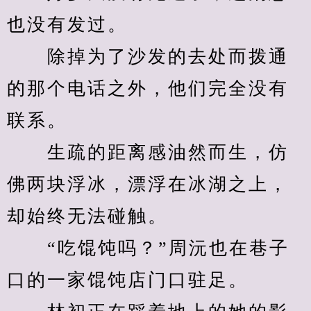
也没有发过。
　　除掉为了沙发的去处而拨通
的那个电话之外，他们完全没有
联系。
　　生疏的距离感油然而生，仿
佛两块浮冰，漂浮在冰湖之上，
却始终无法碰触。
　　“吃馄饨吗？”周沅也在巷子
口的一家馄饨店门口驻足。