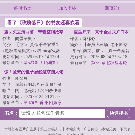
临时书架
加入书签
回顶部↑
看了《玫瑰落日》的书友还喜欢看
重回失去清白前，带着空间抢夺
重生归来，真千金团灭户口本
作者：肉蛋子殿下
作者：绵绵心
江山
简介：【空间+真假千金双重生
简介：【全员火葬场+绝不原谅
+超极虐渣爽文+双洁+全家火葬
+甜宠+爽文】前世，真千金秦音
场】&lt;br/&gt;【白切黑、貌美绝
更新时间：2026-08-07 14:12:01
认亲回家后拼命讨好付出，渴求
更新时间：2026-08-04 22:52:18
伦贵女+禁欲、...
最新章节：
第523章 大婚与算计
亲情，临死前全...
最新章节：
第782章北极基地论
坛，崔游安有个人密码
惊！捡来的傻子居然是京圈大佬
作者：杨金豆
简介：周暮行的名号在京圈可是
响当当的。他是出了名的杀伐果
断，腹黑无情，在一众兄弟里
更新时间：2026-07-28 08:21:50
面，优秀到让人望...
最新章节：
第476章 番外 回娘家
（下）
书名：
本站若有图片广告属于第三方接入，非本站所为，广告内容与本站无关，不代表