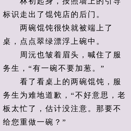
　　林初起身，按照墙上的引导
标识走出了馄饨店的后门。
　　两碗馄饨很快就被端上了
桌，点点翠绿漂浮上碗中。
　　周沅也皱着眉头，喊住了服
务生，“有一碗不要加葱。”
　　看了看桌上的两碗馄饨，服
务生为难地道歉，“不好意思，老
板太忙了，估计没注意。那要不
给您重做一碗？”