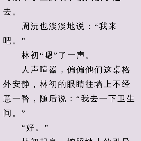
去。
　　周沅也淡淡地说：“我来
吧。”
　　林初“嗯”了一声。
　　人声喧嚣，偏偏他们这桌格
外安静，林初的眼睛往墙上不经
意一瞥，随后说：“我去一下卫生
间。”
　　“好。”