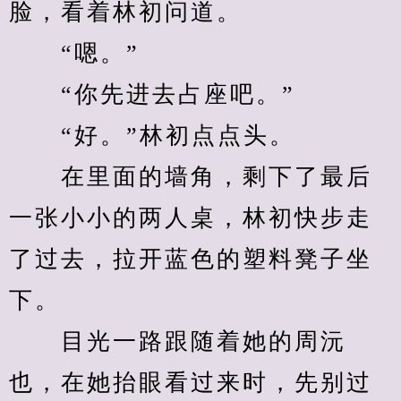
脸，看着林初问道。
　　“嗯。”
　　“你先进去占座吧。”
　　“好。”林初点点头。
　　在里面的墙角，剩下了最后
一张小小的两人桌，林初快步走
了过去，拉开蓝色的塑料凳子坐
下。
　　目光一路跟随着她的周沅
也，在她抬眼看过来时，先别过