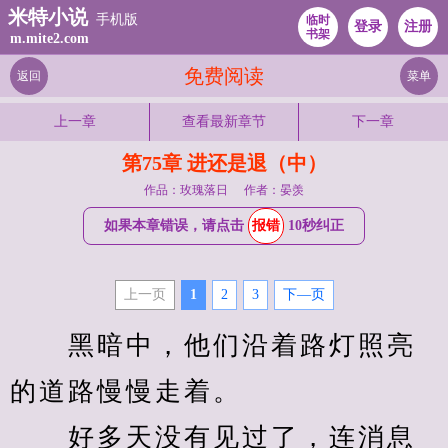
米特小说
手机版
临时
登录
注册
书架
m.mite2.com
免费阅读
返回
菜单
上一章
查看最新章节
下一章
第75章 进还是退（中）
作品：玫瑰落日
作者：晏羡
如果本章错误，请点击
报错
10秒纠正
上一页
1
2
3
下—页
　　黑暗中，他们沿着路灯照亮
的道路慢慢走着。
　　好多天没有见过了，连消息