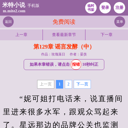
米特小说
手机版
临时
登录
注册
书架
m.mite2.com
免费阅读
返回
菜单
上一章
查看最新章节
下一章
第129章 谣言发酵（中）
作品：玫瑰落日
作者：晏羡
如果本章错误，请点击
报错
10秒纠正
上一页
1
2
下—页
　　“妮可姐打电话来，说直播间
里进来很多水军，跟观众骂起来
了。星远那边的品牌公关也监测