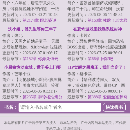
简介：六年前，唐暖宁意外失
简介：当朝首辅裴俨权倾朝野，
身，薄宴沉说她不守妇道，一纸
年过二十九，却短命绝嗣，没有
离婚协议书将她扫地出门，净身
更新时间：2026-07-30 21:10:48
七情六欲。&lt;br/&gt;重度洁癖，
更新时间：2026-08-06 11:48:54
出户。六年后，她...
最新章节：
第2174章 跟老婆说
冷面冷心，...
最新章节：
第168章 摊牌！老太君
说，出什么事儿了？
被气疯了
沈小姐，傅先生等你三年了
在恐怖游戏里我靠系统封神
作者：燃北
作者：卡片Z
简介：天黑之前她是妻子，天黑
简介：恐怖世界降临！因为恐怖
之后她是玩物。&lt;br/&gt;沈轻兢
BOSS出逃，所有副本难度极速飙
兢业业在娱乐圈打拼五年，小心
更新时间：2026-08-07 01:06:17
升！！直到江早安绑定装货系统
更新时间：2026-07-25 00:36:01
翼翼维护自...
最新章节：
第152章 你弄死傅云
后画风突变。&l...
最新章节：
第66章 回家吧
笙，我就跟你
小厨娘惊动京城，世子爷上门要
HP觉醒之黑魔王，我们当定了！
作者：芭嘞个豆
作者：赫卡忒
名分了！
简介：【明艳倾城小厨娘×腹黑挑
简介：【哈利波特同人，双女
食老男人】美食大佬温禧，猝死
主，游戏角色穿越。最终CP：西
后穿进了限制级古言小说里，成
更新时间：2026-08-06 01:31:17
弗勒斯&middot;斯内普X爱丽丝
更新时间：2026-08-05 00:06:17
了照顾了男主...
最新章节：
第235章 御珍楼淮州分
&middot;AD&middot...
最新章节：
第388章 爱丽丝盗梦奇
号，关门
境（上）
书名：
本站若有图片广告属于第三方接入，非本站所为，广告内容与本站无关，不代表
本站立场，请谨慎阅读。