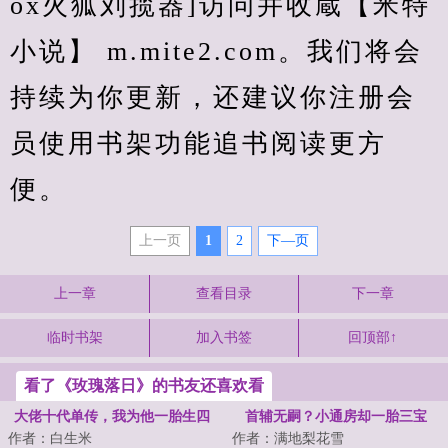
ox火狐刘揽器]访问并收蔵【米特
小说】 m.mite2.com。我们将会
持续为你更新，还建议你注册会
员使用书架功能追书阅读更方
便。
上一页
1
2
下—页
上一章
查看目录
下一章
临时书架
加入书签
回顶部↑
看了《玫瑰落日》的书友还喜欢看
大佬十代单传，我为他一胎生四
首辅无嗣？小通房却一胎三宝
作者：白生米
作者：满地梨花雪
宝