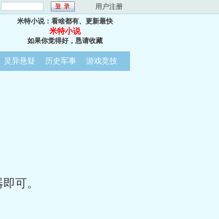
：
用户注册
米特小说：看啥都有、更新最快
米特小说
如果你觉得好，恳请收藏
灵异悬疑
历史军事
游戏竞技
器即可。