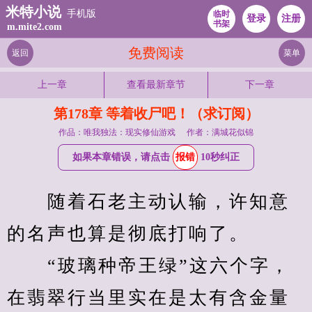
米特小说
手机版
临时
登录
注册
书架
m.mite2.com
免费阅读
返回
菜单
上一章
查看最新章节
下一章
第178章 等着收尸吧！（求订阅）
作品：唯我独法：现实修仙游戏
作者：满城花似锦
如果本章错误，请点击
报错
10秒纠正
　　随着石老主动认输，许知意
的名声也算是彻底打响了。
　　“玻璃种帝王绿”这六个字，
在翡翠行当里实在是太有含金量