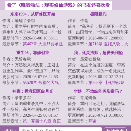
看了《唯我独法：现实修仙游戏》的书友还喜欢看
东京1994，从研修医开始
极限超凡
作者：睡醒了会饿
作者：牛笔
简介：重生平行时空的东京后，
简介：“高考分，我还剩下一个选
桐生和人憋了半天才写出一句“我
择：出国留学。”“说出来你可能不
的高中成绩并不理想”，无奈之
更新时间：2026-08-06 10:38:11
信，我是个超凡者。”...
更新时间：2026-08-07 12:08:00
下，只能弃文...
最新章节：
第462章 大胆只要承担
最新章节：
第718章 夏姬八砍，火
风险
树银花
重生08，邪修创业
我，死灵法师，超爱美利坚
作者：无醉春秋
作者：最爱铁板烧
简介：万还没来得及花，王君山
简介：在这个肮脏的国度，李察
就重生到年。囊中羞涩下，只能
突然获得系统，成为一名死灵法
一路骚操作地邪修创业。没启动
更新时间：2026-08-07 06:22:53
师，获得了操控白骨、血肉、瘟
更新时间：2026-08-07 02:12:31
资金怎么办？有...
最新章节：
第528章 帝都的大气，
疫和灵魂的力量...
最新章节：
第203章 【死神献祭
雷布斯年过不好了
2】任务完成
神豪：拯救园区白月光
华娱，不放纵能叫影帝吗？
作者：录事参军
作者：青尾鲫鱼
简介：皇图霸业谈笑中，不胜人
简介：重回世纪之初，觉醒放纵
生一场醉。高考生周弘被迫在异
影帝系统。越放纵，就越快乐！
国打黑工，回到国内时已经是超
更新时间：2026-07-25 00:01:57
上辈子活得跟个老黄牛似的李
更新时间：2026-07-21 01:08:00
级神豪，由此带...
最新章节：
第一百四十八章 真正
洛，在系统加持下...
最新章节：
拜谢
目的