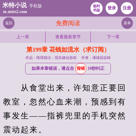
米特小说
手机版
临时
登录
注册
书架
m.mite2.com
免费阅读
返回
菜单
上一章
查看最新章节
下一章
第199章 花钱如流水（求订阅）
作品：唯我独法：现实修仙游戏
作者：满城花似锦
如果本章错误，请点击
报错
10秒纠正
　　从食堂出来，许知意正要回
教室，忽然心血来潮，预感到有
事发生——指裤兜里的手机突然
震动起来。