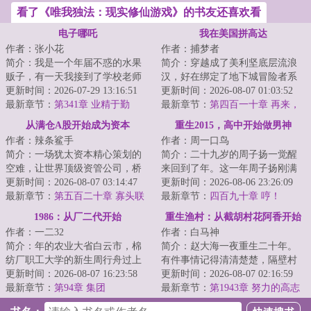
看了《唯我独法：现实修仙游戏》的书友还喜欢看
电子哪吒
我在美国拼高达
作者：张小花
作者：捕梦者
简介：我是一个年届不惑的水果
简介：穿越成了美利坚底层流浪
贩子，有一天我接到了学校老师
汉，好在绑定了地下城冒险者系
的电话，说我那成绩一直平平无
更新时间：2026-07-29 13:16:51
统。你发现了退役恶魔骑士的尸
更新时间：2026-08-07 01:03:52
奇的儿子刘振华...
最新章节：
第341章 业精于勤
体，拾取【MAA...
最新章节：
第四百一十章 再来，
都来！（求月票）
从满仓A股开始成为资本
重生2015，高中开始做男神
作者：辣条鲨手
作者：周一口鸟
简介：一场犹太资本精心策划的
简介：二十九岁的周子扬一觉醒
空难，让世界顶级资管公司，桥
来回到了年。这一年周子扬刚满
水基金的经理张扬意外重回年。
更新时间：2026-08-07 03:14:47
十八岁，在县一中高三一班就
更新时间：2026-08-06 23:26:09
这一年，次贷危...
最新章节：
第五百二十章 寡头联
读。这一年的夏天...
最新章节：
四百九十章 哼！
手套绞索，张扬匹配资本队友
1986：从厂二代开始
重生渔村：从截胡村花阿香开始
作者：一二32
作者：白马神
简介：年的农业大省白云市，棉
简介：赵大海一夜重生二十年。
纺厂职工大学的新生周行舟过上
有件事情记得清清楚楚，隔壁村
了别人羡慕不来的美好生活。若
更新时间：2026-08-07 16:23:58
的村花阿香，贤良淑德，持家有
更新时间：2026-08-07 02:16:59
干年后有人问：...
最新章节：
第94章 集团
道育儿有方，三...
最新章节：
第1943章 努力的高志
成？