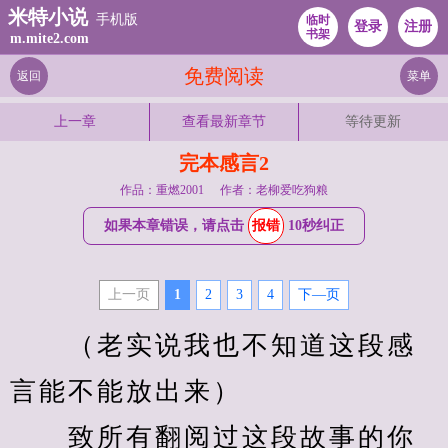
米特小说
手机版
临时
登录
注册
书架
m.mite2.com
免费阅读
返回
菜单
上一章
查看最新章节
等待更新
完本感言2
作品：重燃2001
作者：老柳爱吃狗粮
如果本章错误，请点击
报错
10秒纠正
上一页
1
2
3
4
下—页
　　（老实说我也不知道这段感
言能不能放出来）
　　致所有翻阅过这段故事的你