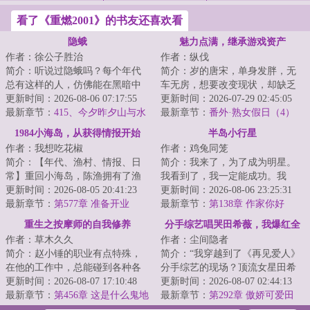
看了《重燃2001》的书友还喜欢看
隐蛾
魅力点满，继承游戏资产
作者：徐公子胜治
作者：纵伐
简介：听说过隐蛾吗？每个年代
简介：岁的唐宋，单身发胖，无
总有这样的人，仿佛能在黑暗中
车无房，想要改变现状，却缺乏
穿行不留形迹，凭空出现又倏然
更新时间：2026-08-06 07:17:55
精力、信念和方向。遭遇职场霸
更新时间：2026-07-29 02:45:05
消失。存在且未...
最新章节：
415、今夕昨夕山与水
凌后，玩了三年...
最新章节：
番外·熟女假日（4）
1984小海岛，从获得情报开始
半岛小行星
作者：我想吃花椒
作者：鸡兔同笼
简介：【年代、渔村、情报、日
简介：我来了，为了成为明星。
常】重回小海岛，陈渔拥有了渔
我看到了，我一定能成功。我
村情报系统。直接爽到起飞。这
更新时间：2026-08-05 20:41:23
征……算了，这里太复杂了征服
更新时间：2026-08-06 23:25:31
下......整片大...
最新章节：
第577章 准备开业
不了，我还是谈我...
最新章节：
第138章 作家你好
重生之按摩师的自我修养
分手综艺唱哭田希薇，我爆红全
作者：草木久久
作者：尘间隐者
网
简介：赵小锤的职业有点特殊，
简介：“我穿越到了《再见爱人》
在他的工作中，总能碰到各种各
分手综艺的现场？顶流女星田希
样的男人，以及形形色色的女
更新时间：2026-08-07 17:10:48
薇竟是我女友？#无能编剧高攀甜
更新时间：2026-08-07 02:44:13
人。重生的他有一...
最新章节：
第456章 这是什么鬼地
妹#top热搜...
最新章节：
第292章 傲娇可爱田
方，这是什么鬼人