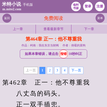
米特小说
手机版
临时
登录
注册
书架
m.mite2.com
免费阅读
返回
菜单
上一章
查看最新章节
下一章
第464章 正一：他不尊重我
作品：柯南：我在东京当财阀
作者：倒霉的菜狗
如果本章错误，请点击
报错
10秒纠正
上一页
1
2
3
4
下—页
第462章　正一：他不尊重我
　　八丈岛的码头。
　　正一双手插兜。