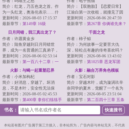
作者：呜喵王之怒
作者：电子熊猫
简介：红龙，乃五色龙之首。作
简介：【双胞胎】【恋爱日常】
为一头红龙，奥洛伦表示……什
江渝白第一次收租，就撞见了因
么人人平等的帝国？红龙就是要
更新时间：2026-08-03 17:15:37
为没钱交租的双胞胎姐妹林见
更新时间：2026-08-06 20:47:59
征服一切！我将...
最新章节：
第149章 16级
夏：事先说好，还...
最新章节：
第267章 你俩谁先来？
还是一起？
日月同错，我三真出龙了？
千面之龙
作者：许愿黄金乡
作者：柿子鲸
简介：陆鱼穿越到日月同错世
简介：为何故事一定要苦大仇
界，成为一名普通的三真弟子，
深，轻松点有趣的传奇喜欢吗？
本想着得过且过，奈何金手指觉
更新时间：2026-08-06 02:53:14
今天，我是谁呢？是拯救王国的
更新时间：2026-08-06 13:43:02
醒，只要消灭涅槃...
最新章节：
第一百八十二章：一
英雄？是威胁时代...
最新章节：
第1025章 恶龙军团
秒后，杀你！因果神通，裁定命
火影：与蝎一起重塑忍界
火影：融合万界角色模板
运！
作者：小米加枸杞
作者：宝石对影
简介：好消息，穿越了。坏消
简介：穿越木叶，成为漩涡玖辛
息，不是木叶，安全性无法保
奈同学的夏木，觉醒了一个名为
证。更要命的是，还是五国之
更新时间：2026-08-05 02:45:53
万界之主的系统。只要完成特定
更新时间：2026-08-05 23:51:04
中，最喜欢乱跳，还玩...
最新章节：
第400章 拿你们练练手
的条件，他就可...
最新章节：
第二百四十三章 五条
悟模板（二合一更）
书名：
本站若有图片广告属于第三方接入，非本站所为，广告内容与本站无关，不代表