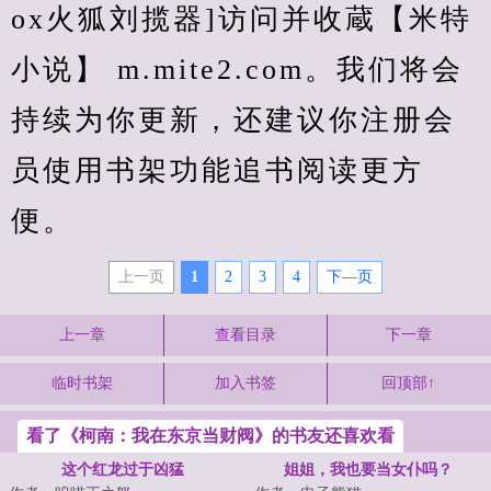
ox火狐刘揽器]访问并收蔵【米特
小说】 m.mite2.com。我们将会
持续为你更新，还建议你注册会
员使用书架功能追书阅读更方
便。
上一页
1
2
3
4
下—页
上一章
查看目录
下一章
临时书架
加入书签
回顶部↑
看了《柯南：我在东京当财阀》的书友还喜欢看
这个红龙过于凶猛
姐姐，我也要当女仆吗？