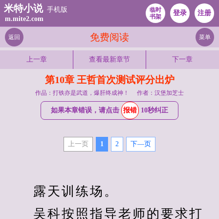
米特小说
手机版
临时
登录
注册
书架
m.mite2.com
免费阅读
返回
菜单
上一章
查看最新章节
下一章
第10章 王哲首次测试评分出炉
作品：打铁亦是武道，爆肝终成神！
作者：汉堡加芝士
如果本章错误，请点击
报错
10秒纠正
上一页
1
2
下—页
　　露天训练场。
　　吴科按照指导老师的要求打