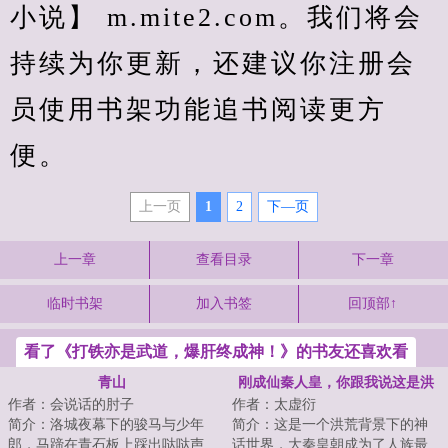
小说】 m.mite2.com。我们将会
持续为你更新，还建议你注册会
员使用书架功能追书阅读更方
便。
上一页
1
2
下—页
上一章
查看目录
下一章
临时书架
加入书签
回顶部↑
看了《打铁亦是武道，爆肝终成神！》的书友还喜欢看
青山
刚成仙秦人皇，你跟我说这是洪
作者：会说话的肘子
作者：太虚衍
荒
简介：洛城夜幕下的骏马与少年
简介：这是一个洪荒背景下的神
郎，马蹄在青石板上踩出哒哒声
话世界，大秦皇朝成为了人族最