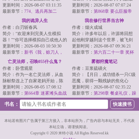
响。他仿佛说书先生故事中的人
更新时间：2026-08-07 03:11:35
后一个气运之朝！凡人在这个世
更新时间：2026-08-07 07:07:24
物，从云瀑中来...
最新章节：
774、逃兵再加二
界，微不足道，...
最新章节：
第868章 要么臣服帝
国，要么被扒光挂城墙
我的诡异人生
我在修行世界当古神
作者：白刃斩春风
作者：烟火成城
简介：“欢迎来到完美人生模拟
简介：许多年以后，许源将回想
器！”“你可选择模拟自己或他人的
起他刚穿越到这个世界，被飞剑
人生，以此寻求诸多人生难题的
更新时间：2026-08-03 10:50:30
钉在大桥上的那个晚上。那时的
更新时间：2026-08-07 09:36:21
解决方案！...
最新章节：
新书《我，赊刀人，
他以为这是个修...
最新章节：
第六百二十一章 奖杯
斗鬼神》已发
亡灵法师，召唤055什么鬼？
雾都狩魔笔记
作者：卧雪观星
作者：豆浆硫磺火
简介：作为一名亡灵法师，从血
简介：【月日，成功猎杀一只C级
脉献祭连上了自家老妈开始，陈
恶魔，获得一颗残缺的焦化心
默的画风就彻底走歪了。别人召
更新时间：2026-08-05 17:08:12
脏，灵性升华。】【月日，成功
更新时间：2026-08-07 02:35:22
唤僵尸，我家骷...
最新章节：
第664章 迷雾滩头血战
猎杀一只温迪戈...
最新章节：
第298章 餐桌礼仪，躁
领主豁然开朗 瀚海漫卷红旗
动的奇诺牌（二合一）
书名：
本站若有图片广告属于第三方接入，非本站所为，广告内容与本站无关，不代表
本站立场，请谨慎阅读。
Copyright © 2020 米特小说 All Rights Reserved.kk