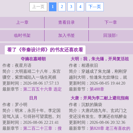
上一页
1
2
3
4
下—页
上一章
查看目录
下一章
临时书架
加入书签
回顶部↑
看了《帝秦设计师》的书友还喜欢看
夺嫡在嘉靖朝
大明：我，朱允熥，开局复活祖
作者：夜星月语
作者：相遇依旧
母
简介：大明嘉靖二十八年，东宫
简介：穿越成了朱允熥，刚刚穿
骤空，紫禁城陷入一场生死棋
越到大明，恰逢朱允炆继位，就
局，牵扯着无数人的生死荣辱。
更新时间：2026-08-06 17:57:13
要拿自己开刀，三日后问斩；本
更新时间：2026-08-05 19:44:20
一边是裕王朱载坖...
最新章节：
第二百五十六章 选定
想做一个逍遥王...
最新章节：
第488章
日月
大唐：开局为李二献上避坑指南
作者：罗小明
作者：沉默的脑袋
简介：明末，永历十年。李定国
简介：大唐武德九年。玄武门之
迎驾入滇，引得孙可望震怒。刘
变还没有发生。李渊还在纸醉金
文秀起兵响应，朝廷播迁昆明。
更新时间：2026-08-06 22:21:41
迷。李建成和李元吉正密谋除掉
更新时间：2026-08-06 20:32:36
三王内讧之期近...
最新章节：
第二百二十三章 ：搜
最大的威胁。长...
最新章节：
第820章 老三有喜欢的