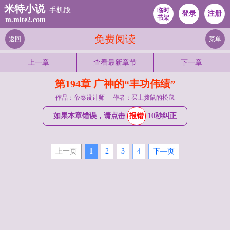
米特小说
手机版
临时
登录
注册
书架
m.mite2.com
免费阅读
返回
菜单
上一章
查看最新章节
下一章
第194章 广神的“丰功伟绩”
作品：帝秦设计师
作者：买土拨鼠的松鼠
如果本章错误，请点击
报错
10秒纠正
上一页
1
2
3
4
下—页